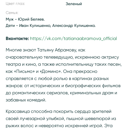
Цвет глаз:
Зеленый
Семья:
Муж - Юрий Беляев.
Дети - Иван Кулишенко, Александр Кулишенко.
Вконтакте:
https://vk.com/tatianaabramova_official
Многие знают Татьяну Абрамову, как
очаровательную телеведущую, искреннюю актрису
театра и кино, а также исполнительницу таких песен,
как «Письмо» и «Домино». Она прекрасно
справляется с любой ролью в картинах разных
жанров: от исторических и биографических фильмов
до романтических сериалов, криминальных драм и
забавных комедий.
Красавица способна покорить сердца зрителей
своей лучезарной улыбкой, пышной шевелюрой из
рыжих волос и невероятно искренней игрой. Эта