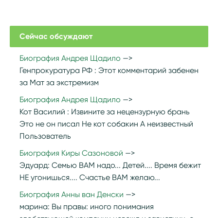
Сейчас обсуждают
Биография Андрея Щадило
Генпрокуратура РФ :
Этот комментарий забенен
за Мат за экстремизм
Биография Андрея Щадило
Кот Василий :
Извините за нецензурную брань
Это не он писал Не кот собакин А неизвестный
Пользователь
Биография Киры Сазоновой
Эдуард:
Семью ВАМ надо... Детей.... Время бежит
НЕ угонишься.... Счастье ВАМ желаю...
Биография Анны ван Денски
марина:
Вы правы: иного понимания