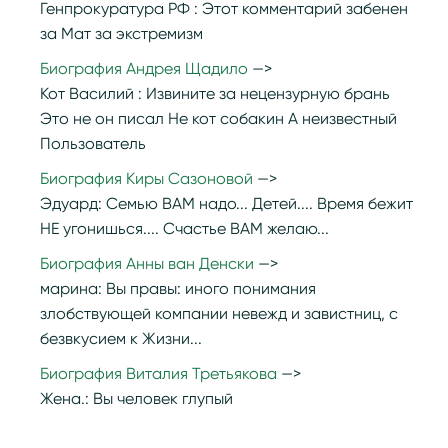
Генпрокуратура РФ :
Этот комментарий забенен
за Мат за экстремизм
Биография Андрея Щадило
Кот Василий :
Извините за нецензурную брань
Это не он писал Не кот собакин А неизвестный
Пользователь
Биография Киры Сазоновой
Эдуард:
Семью ВАМ надо... Детей.... Время бежит
НЕ угонишься.... Счастье ВАМ желаю...
Биография Анны ван Денски
марина:
Вы правы: иного понимания
злобствующей компании невежд и завистниц, с
безвкусием к Жизни...
Биография Виталия Третьякова
Жена.:
Вы человек глупый