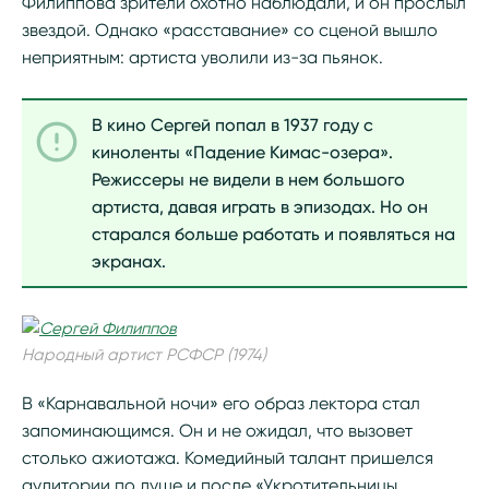
Филиппова зрители охотно наблюдали, и он прослыл
звездой. Однако «расставание» со сценой вышло
неприятным: артиста уволили из-за пьянок.
В кино Сергей попал в 1937 году с
киноленты «Падение Кимас-озера».
Режиссеры не видели в нем большого
артиста, давая играть в эпизодах. Но он
старался больше работать и появляться на
экранах.
Народный артист РСФСР (1974)
В «Карнавальной ночи» его образ лектора стал
запоминающимся. Он и не ожидал, что вызовет
столько ажиотажа. Комедийный талант пришелся
аудитории по душе и после «Укротительницы