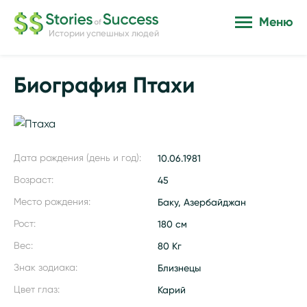
Меню
Истории успешных людей
Биография Птахи
Дата рождения (день и год):
10.06.1981
Возраст:
45
Место рождения:
Баку, Азербайджан
Рост:
180 см
Вес:
80 Кг
Знак зодиака:
Близнецы
Цвет глаз:
Карий