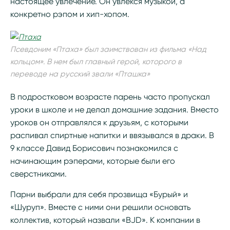
настоящее увлечение. Он увлекся музыкой, а
конкретно рэпом и хип-хопом.
Псевдоним «Птаха» был заимствован из фильма «Над
кольцом». В нем был главный герой, которого в
переводе на русский звали «Пташка»
В подростковом возрасте парень часто пропускал
уроки в школе и не делал домашние задания. Вместо
уроков он отправлялся к друзьям, с которыми
распивал спиртные напитки и ввязывался в драки. В
9 классе Давид Борисович познакомился с
начинающим рэперами, которые были его
сверстниками.
Парни выбрали для себя прозвища «Бурый» и
«Шуруп». Вместе с ними они решили основать
коллектив, который назвали «BJD». К компании в