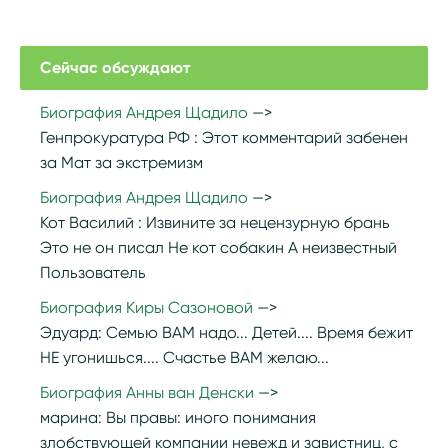
Сейчас обсуждают
Биография Андрея Щадило
Генпрокуратура РФ :
Этот комментарий забенен
за Мат за экстремизм
Биография Андрея Щадило
Кот Василий :
Извините за нецензурную брань
Это не он писал Не кот собакин А неизвестный
Пользователь
Биография Киры Сазоновой
Эдуард:
Семью ВАМ надо... Детей.... Время бежит
НЕ угонишься.... Счастье ВАМ желаю...
Биография Анны ван Денски
марина:
Вы правы: иного понимания
злобствующей компании невежд и завистниц, с