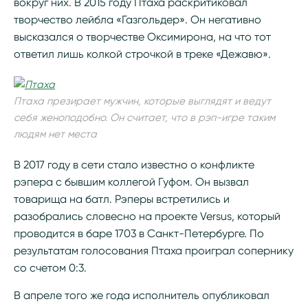
вокруг них. В 2015 году Птаха раскритиковал
творчество лейбла «Газгольдер». Он негативно
высказался о творчестве Оксимирона, на что тот
ответил лишь колкой строчкой в треке «Дежавю».
Птаха презирает мужчин, которые выглядят и ведут
себя женоподобно. Он считает, что в рэп-игре таким
людям нет места
В 2017 году в сети стало известно о конфликте
рэпера с бывшим коллегой Гуфом. Он вызвал
товарища на батл. Рэперы встретились и
разобрались словесно на проекте Versus, который
проводится в баре 1703 в Санкт-Петербурге. По
результатам голосования Птаха проиграл сопернику
со счетом 0:3.
В апреле того же года исполнитель опубликовал