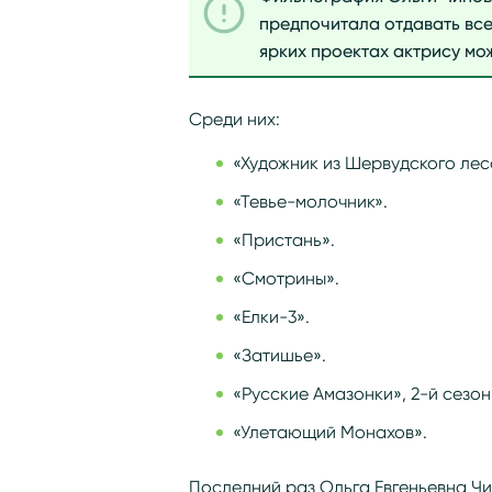
предпочитала отдавать все 
ярких проектах актрису мо
Среди них:
«Художник из Шервудского лес
«Тевье-молочник».
«Пристань».
«Смотрины».
«Елки-3».
«Затишье».
«Русские Амазонки», 2-й сезон
«Улетающий Монахов».
Последний раз Ольга Евгеньевна Чи