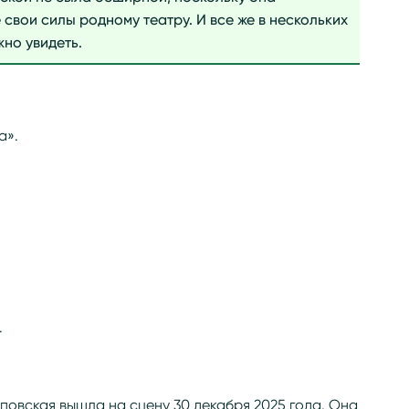
свои силы родному театру. И все же в нескольких
жно увидеть.
а».
.
повская вышла на сцену 30 декабря 2025 года. Она