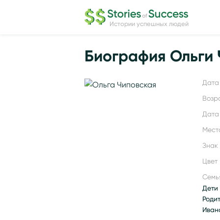
Истории успешных людей
Биография Ольги 
Дата 
Возр
Дата
Мест
Знак
Цвет 
Семь
Дети 
Роди
Иван