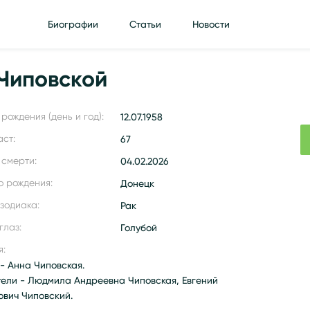
Биографии
Статьи
Новости
Чиповской
рождения (день и год):
12.07.1958
аст:
67
 смерти:
04.02.2026
о рождения:
Донецк
 зодиака:
Рак
глаз:
Голубой
я:
- Анна Чиповская.
тели - Людмила Андреевна Чиповская, Евгений
ович Чиповский.