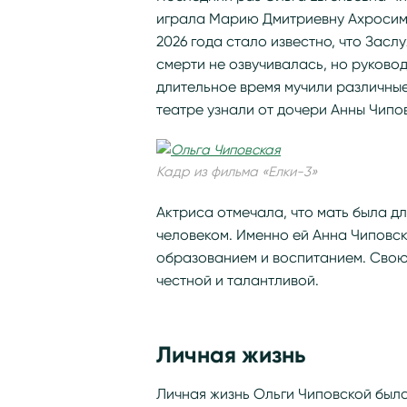
играла Марию Дмитриевну Ахросимов
2026 года стало известно, что Зас
смерти не озвучивалась, но руково
длительное время мучили различные
театре узнали от дочери Анны Чипо
Кадр из фильма «Елки-3»
Актриса отмечала, что мать была д
человеком. Именно ей Анна Чиповск
образованием и воспитанием. Свою
честной и талантливой.
Личная жизнь
Личная жизнь Ольги Чиповской был