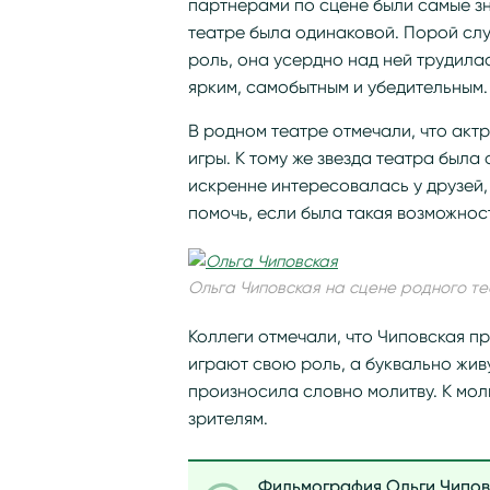
партнерами по сцене были самые зн
театре была одинаковой. Порой слу
роль, она усердно над ней трудилас
ярким, самобытным и убедительным.
В родном театре отмечали, что акт
игры. К тому же звезда театра была
искренне интересовалась у друзей,
помочь, если была такая возможнос
Ольга Чиповская на сцене родного т
Коллеги отмечали, что Чиповская п
играют свою роль, а буквально жив
произносила словно молитву. К мо
зрителям.
Фильмография Ольги Чипов