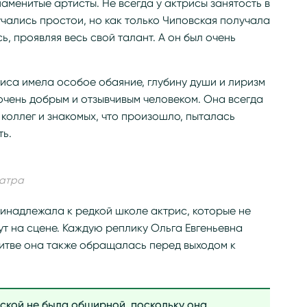
аменитые артисты. Не всегда у актрисы занятость в
чались простои, но как только Чиповская получала
ь, проявляя весь свой талант. А он был очень
риса имела особое обаяние, глубину души и лиризм
 очень добрым и отзывчивым человеком. Она всегда
 коллег и знакомых, что произошло, пыталась
ть.
еатра
ринадлежала к редкой школе актрис, которые не
ут на сцене. Каждую реплику Ольга Евгеньевна
литве она также обращалась перед выходом к
ской не была обширной, поскольку она