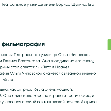
в Театральное училище имени Бориса Щукина. Его
и фильмография
ончания Театрального училища Ольга Чиповская
 Евгения Вахтангова. Она выходила на его сцену,
рным стал спектакль «Лето в Ноане».
рафия Ольги Чиповской окажется связанной именно
 45 лет.
евна, как актриса, была очень мощной,
. Она одинаково хорошо играла и трагические, и
 узнавался особый вахтанговский почерк. Актриса