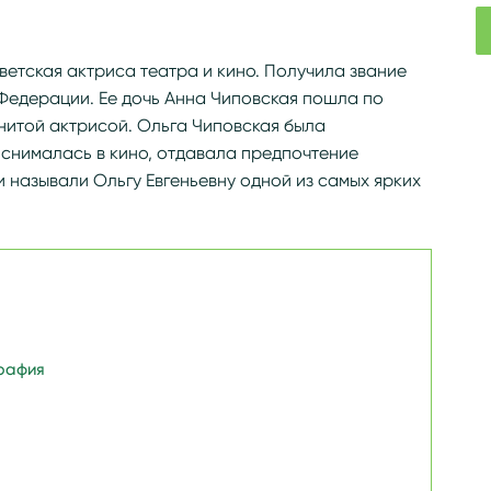
/wiki/Чиповская,_Ольга_Евгеньевна
ветская актриса театра и кино. Получила звание
Федерации. Ее дочь Анна Чиповская пошла по
нитой актрисой. Ольга Чиповская была
 снималась в кино, отдавала предпочтение
и называли Ольгу Евгеньевну одной из самых ярких
рафия