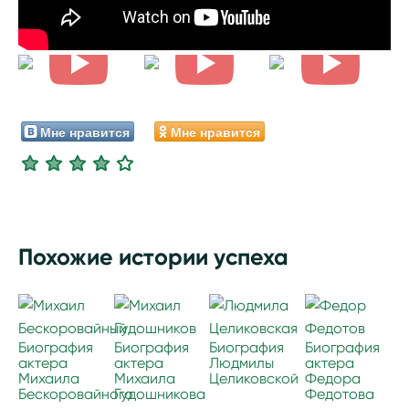
Мне нравится
Мне нравится
Похожие истории успеха
Биография
Биография
Биография
Биография
актера
актера
Людмилы
актера
Михаила
Михаила
Целиковской
Федора
Бескоровайного
Гудошникова
Федотова