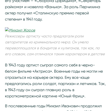
его участием — «Оборона Царицына», «Секретарь
райкома» и новелла «Ванька». За роль Перчихина
актер получил «Сталинскую премию первой
степени» в 1941 году.
Режиссеры артисту часто предлагали роли
авторитетов из криминального мира. Он умело
перевоплощался в бандитов и хулиганов, так как, по
его словам, сам отличался таким характером в детстве
В 1943 году артист сыграл самого себя в черно-
белом фильме «Актриса». Военные годы не могли не
отразиться на карьере актера. Ему все чаще
предлагались роли солдат, партизан и летчиков. Так,
в 1943 году он сыграл главную роль в
короткометражной картине «Юный Фриц».
В послевоенные годы Михаил Иванович продолжил