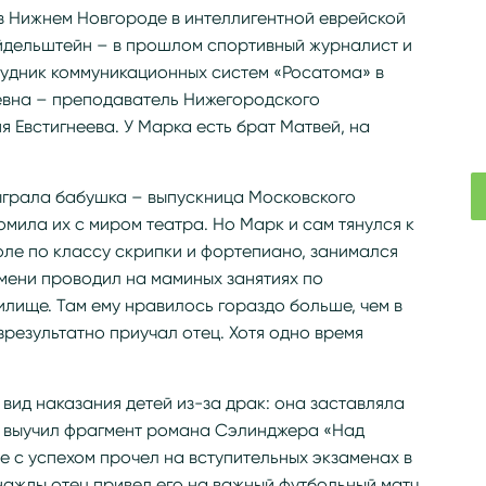
в Нижнем Новгороде в интеллигентной еврейской
йдельштейн – в прошлом спортивный журналист и
рудник коммуникационных систем «Росатома» в
евна – преподаватель Нижегородского
я Евстигнеева. У Марка есть брат Матвей, на
ыграла бабушка – выпускница Московского
омила их с миром театра. Но Марк и сам тянулся к
коле по классу скрипки и фортепиано, занимался
мени проводил на маминых занятиях по
илище. Там ему нравилось гораздо больше, чем в
зрезультатно приучал отец. Хотя одно время
вид наказания детей из-за драк: она заставляла
рк выучил фрагмент романа Сэлинджера «Над
е с успехом прочел на вступительных экзаменах в
нажды отец привел его на важный футбольный матч