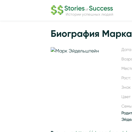
Истории успешных людей
Биография Марка
Дата 
Возр
Мест
Рост:
Знак
Цвет 
Семь
Роди
Эйде