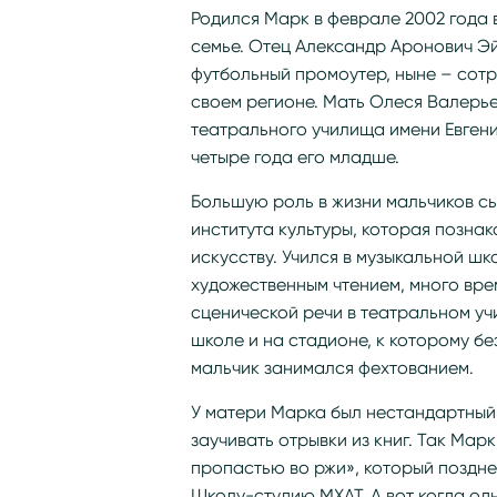
Родился Марк в феврале 2002 года 
семье. Отец Александр Аронович Э
футбольный промоутер, ныне – сот
своем регионе. Мать Олеся Валерь
театрального училища имени Евгени
четыре года его младше.
Большую роль в жизни мальчиков с
института культуры, которая познак
искусству. Учился в музыкальной ш
художественным чтением, много вре
сценической речи в театральном уч
школе и на стадионе, к которому бе
мальчик занимался фехтованием.
У матери Марка был нестандартный 
заучивать отрывки из книг. Так Ма
пропастью во ржи», который поздне
Школу-студию МХАТ. А вот когда од