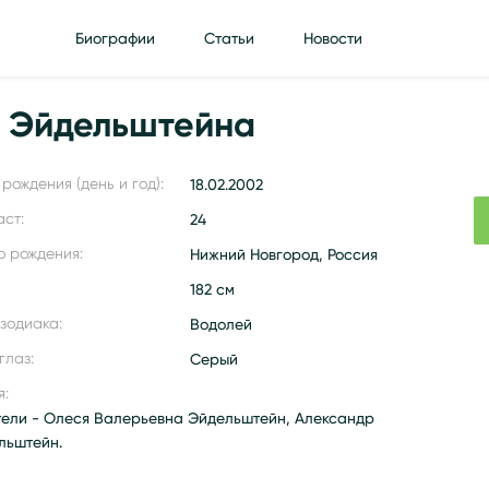
Биографии
Статьи
Новости
 Эйдельштейна
рождения (день и год):
18.02.2002
аст:
24
о рождения:
Нижний Новгород, Россия
182 см
 зодиака:
Водолей
глаз:
Серый
я:
тели - Олеся Валерьевна Эйдельштейн, Александр
льштейн.