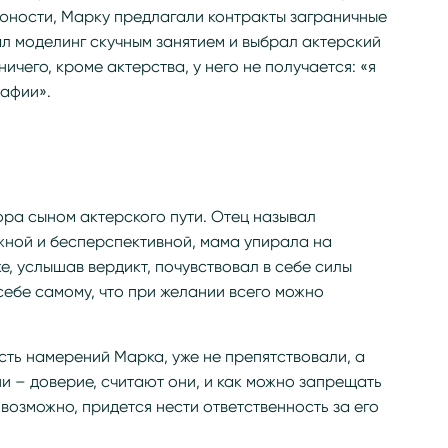
й юности, Марку предлагали контракты заграничные
ал моделинг скучным занятием и выбрал актерский
ичего, кроме актерства, у него не получается: «я
рафии».
ора сыном актерского пути. Отец называл
ной и бесперспективной, мама упирала на
, услышав вердикт, почувствовал в себе силы
себе самому, что при желании всего можно
сть намерений Марка, уже не препятствовали, а
ии – доверие, считают они, и как можно запрещать
, возможно, придется нести ответственность за его