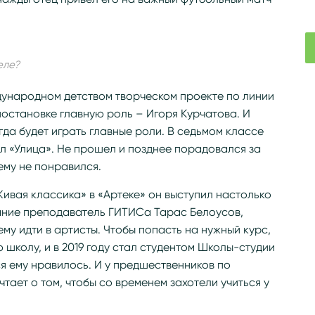
.
еле?
ждународном детством творческом проекте по линии
постановке главную роль – Игоря Курчатова. И
гда будет играть главные роли. В седьмом классе
ал «Улица». Не прошел и позднее порадовался за
ему не понравился.
Живая классика» в «Артеке» он выступил настолько
мание преподаватель ГИТИСа Тарас Белоусов,
у идти в артисты. Чтобы попасть на нужный курс,
школу, и в 2019 году стал студентом Школы-студии
ься ему нравилось. И у предшественников по
чтает о том, чтобы со временем захотели учиться у