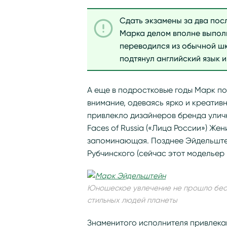
Сдать экзамены за два пос
Марка делом вполне выполн
переводился из обычной шк
подтянул английский язык и
А еще в подростковые годы Марк по
внимание, одеваясь ярко и креативн
привлекло дизайнеров бренда улич
Faces of Russia («Лица России») Же
запоминающая. Позднее Эйдельштей
Рубчинского (сейчас этот модельер
Юношеское увлечение не прошло бесс
стильных людей планеты
Знаменитого исполнителя привлека