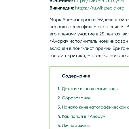
Вконтакте:
https://vk.com/m.eydel
Википедия:
https://ru.wikipedia.or
Марк Александрович Эйдельштейн –
первых восьми фильмах он снялся, б
его плечами участие в 25 лентах, в
«Анора» исполнитель номинирован 
включен в лонг-лист премии Британс
говорят критики, – «только начало 
Содержание
Детские и юношеские годы
Образование
Начало кинематографической 
Как попал в «Анору»
Личная жизнь