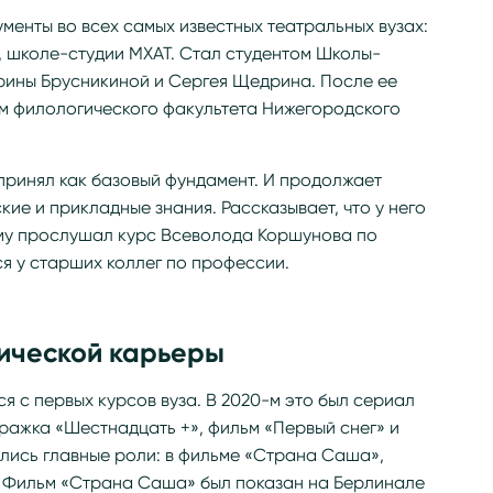
менты во всех самых известных театральных вузах:
, школе-студии МХАТ. Стал студентом Школы-
арины Брусникиной и Сергея Щедрина. После ее
ом филологического факультета Нижегородского
принял как базовый фундамент. И продолжает
кие и прикладные знания. Рассказывает, что у него
му прослушал курс Всеволода Коршунова по
ся у старших коллег по профессии.
ической карьеры
я с первых курсов вуза. В 2020-м это был сериал
тражка «Шестнадцать +», фильм «Первый снег» и
ились главные роли: в фильме «Страна Саша»,
 Фильм «Страна Саша» был показан на Берлинале