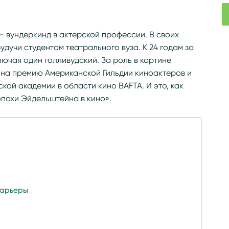
g/wiki/Эйдельштейн,_Марк_Александрович
 вундеркинд в актерской профессии. В своих
удучи студентом театрального вуза. К 24 годам за
ключая один голливудский. За роль в картине
на премию Американской Гильдии киноактеров и
кой академии в области кино BAFTA. И это, как
эпохи Эйдельштейна в кино».
карьеры