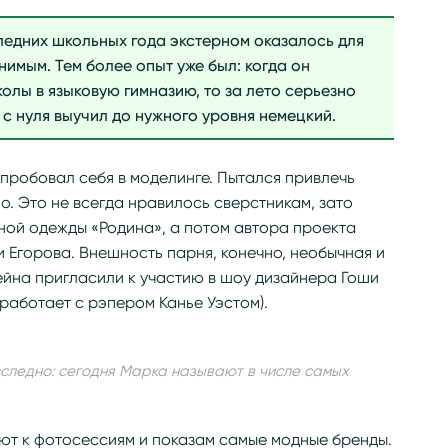
ледних школьных года экстерном оказалось для
имым. Тем более опыт уже был: когда он
олы в языковую гимназию, то за лето серьезно
 с нуля выучил до нужного уровня немецкий.
пробовал себя в моделинге. Пытался привлечь
о. Это не всегда нравилось сверстникам, зато
ной одежды «Родина», а потом автора проекта
ни Егорова. Внешность парня, конечно, необычная и
на пригласили к участию в шоу дизайнера Гоши
 работает с рэпером Канье Уэстом).
ледно: сегодня Марка называют в числе самых
ют к фотосессиям и показам самые модные бренды.