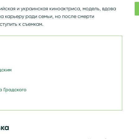
сийская и украинская киноактриса, модель, вдова
а карьеру ради семьи, но после смерти
ступить к съемкам.
дским
а Градского
вка