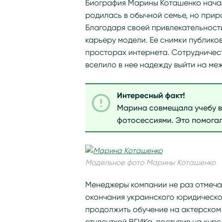
Биография Марины Коташенко начал
родилась в обычной семье, но при
Благодаря своей привлекательности
карьеру модели. Ее снимки публико
просторах интернета. Сотрудничест
вселило в нее надежду выйти на ме
Интересный факт!
Марина совмещала учебу в
фотосессиями. Это помога
Модельное фото Марины Коташенко
Менеджеры компании не раз отмеча
окончания украинского юридическо
продолжить обучение на актерском 
студенткой ВГИКа, поступив на кур