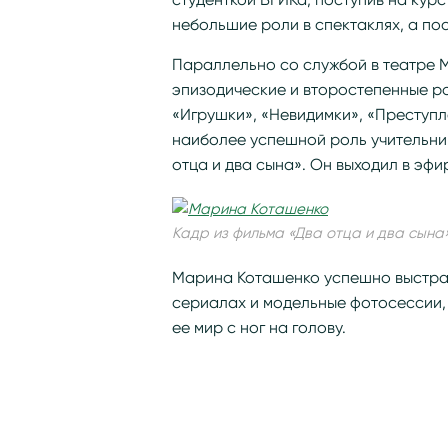
небольшие роли в спектаклях, а пос
Параллельно со службой в театре М
эпизодические и второстепенные ро
«Игрушки», «Невидимки», «Преступл
наиболее успешной роль учительни
отца и два сына». Он выходил в эфир
Кадр из фильма «Два отца и два сына
Марина Коташенко успешно выстраи
сериалах и модельные фотосессии, 
ее мир с ног на голову.