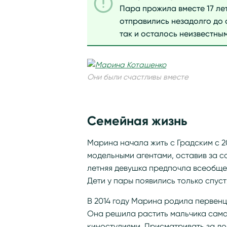
Пара прожила вместе 17 лет
отправились незадолго до 
так и осталось неизвестным
Они были счастливы вместе
Семейная жизнь
Марина начала жить с Градским с 2
модельными агентами, оставив за со
летняя девушка предпочла всеобще
Дети у пары появились только спустя
В 2014 году Марина родила первенц
Она решила растить мальчика сама
киностудиями. Присматривать за до