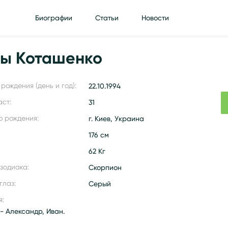
Биографии
Статьи
Новости
ы Коташенко
рождения (день и год):
22.10.1994
аст:
31
о рождения:
г. Киев, Украина
176 см
62 Кг
 зодиака:
Скорпион
глаз:
Серый
я:
- Александр, Иван.