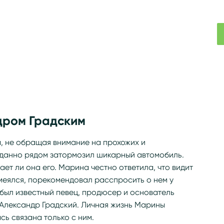
дром Градским
а, не обращая внимание на прохожих и
анно рядом затормозил шикарный автомобиль.
ает ли она его. Марина честно ответила, что видит
меялся, порекомендовал расспросить о нем у
 был известный певец, продюсер и основатель
 Александр Градский. Личная жизнь Марины
сь связана только с ним.