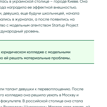
ась в украинской столице – городе Киеве. Она
рода наградила ее эффектной внешностью.
, девушка, еще будучи школьницей, начала
вались в журналах, а после появились на
во с модельным агентством Startup Project
ждународный уровень.
 юридическом колледже с модельными
ло ей решать материальные проблемы.
ли талант девушки к перевоплощению. После
го колледжа она решила уехать в Москву и
факультете. В российской столице она стала
с к Всеволоду Шиловскому. Мастер стал давать ей