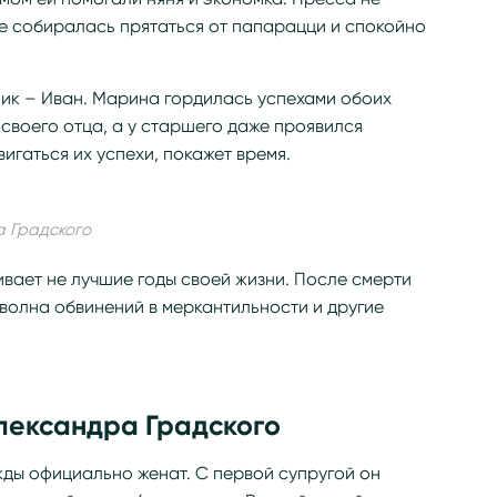
 не собиралась прятаться от папарацци и спокойно
ник – Иван. Марина гордилась успехами обоих
 своего отца, а у старшего даже проявился
вигаться их успехи, покажет время.
а Градского
вает не лучшие годы своей жизни. После смерти
волна обвинений в меркантильности и другие
лександра Градского
жды официально женат. С первой супругой он