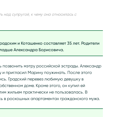
 над супругой, к чему она относилась с
радским и Коташенко составляет 35 лет. Родители
младше Александра Борисовича.
ь позвонить мэтру российской эстрады. Александр
у и пригласил Марину поужинать. После этого
ись. Градский перевез любимую девушку в
обственном доме. Кроме этого, он купил ей
этим жильем практически не пользовалась. В
сь в роскошных апартаментах гражданского мужа.