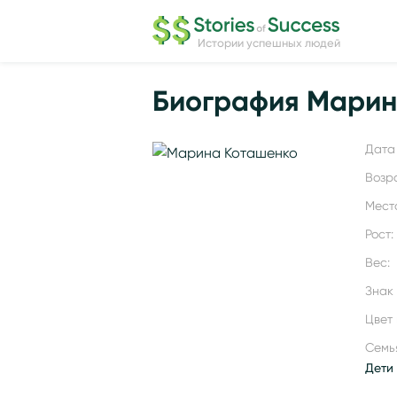
Истории успешных людей
Биография Марин
Дата 
Возр
Мест
Рост:
Вес:
Знак
Цвет 
Семь
Дети 