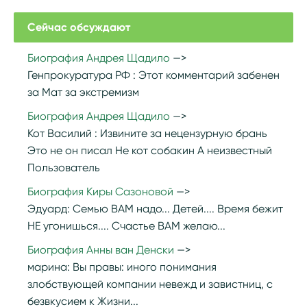
Сейчас обсуждают
Биография Андрея Щадило
Генпрокуратура РФ :
Этот комментарий забенен
за Мат за экстремизм
Биография Андрея Щадило
Кот Василий :
Извините за нецензурную брань
Это не он писал Не кот собакин А неизвестный
Пользователь
Биография Киры Сазоновой
Эдуард:
Семью ВАМ надо... Детей.... Время бежит
НЕ угонишься.... Счастье ВАМ желаю...
Биография Анны ван Денски
марина:
Вы правы: иного понимания
злобствующей компании невежд и завистниц, с
безвкусием к Жизни...