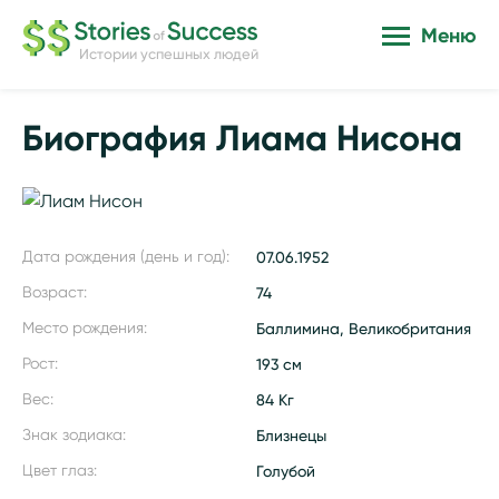
Меню
Истории успешных людей
Биография Лиама Нисона
Дата рождения (день и год):
07.06.1952
Возраст:
74
Место рождения:
Баллимина, Великобритания
Рост:
193 см
Вес:
84 Кг
Знак зодиака:
Близнецы
Цвет глаз:
Голубой