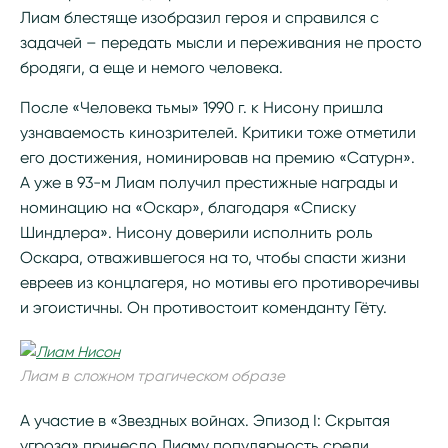
Лиам блестяще изобразил героя и справился с
задачей – передать мысли и переживания не просто
бродяги, а еще и немого человека.
После «Человека тьмы» 1990 г. к Нисону пришла
узнаваемость кинозрителей. Критики тоже отметили
его достижения, номинировав на премию «Сатурн».
А уже в 93-м Лиам получил престижные награды и
номинацию на «Оскар», благодаря «Списку
Шиндлера». Нисону доверили исполнить роль
Оскара, отважившегося на то, чтобы спасти жизни
евреев из концлагеря, но мотивы его противоречивы
и эгоистичны. Он противостоит коменданту Гёту.
Лиам в сложном трагическом образе
А участие в «Звездных войнах. Эпизод I: Скрытая
угроза» принесло Лиаму популярность среди