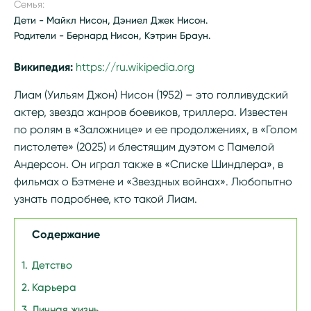
Семья:
Дети - Майкл Нисон, Дэниел Джек Нисон.
Родители - Бернард Нисон, Кэтрин Браун.
Википедия:
https://ru.wikipedia.org/wiki/Нисон,_Лиам
Лиам (Уильям Джон) Нисон (1952) – это голливудский
актер, звезда жанров боевиков, триллера. Известен
по ролям в «Заложнице» и ее продолжениях, в «Голом
пистолете» (2025) и блестящим дуэтом с Памелой
Андерсон. Он играл также в «Списке Шиндлера», в
фильмах о Бэтмене и «Звездных войнах». Любопытно
узнать подробнее, кто такой Лиам.
Содержание
Детство
Карьера
Личная жизнь