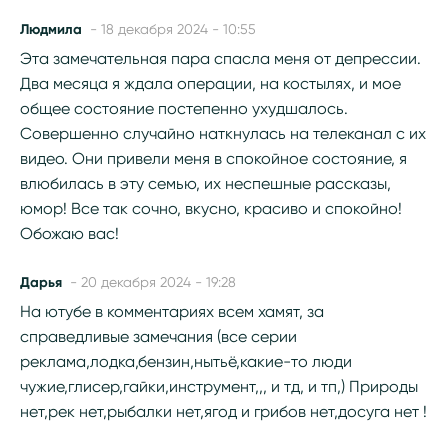
Людмила
- 18 декабря 2024 - 10:55
Эта замечательная пара спасла меня от депрессии.
Два месяца я ждала операции, на костылях, и мое
общее состояние постепенно ухудшалось.
Совершенно случайно наткнулась на телеканал с их
видео. Они привели меня в спокойное состояние, я
влюбилась в эту семью, их неспешные рассказы,
юмор! Все так сочно, вкусно, красиво и спокойно!
Обожаю вас!
Дарья
- 20 декабря 2024 - 19:28
На ютубе в комментариях всем хамят, за
справедливые замечания (все серии
реклама,лодка,бензин,нытьё,какие-то люди
чужие,глисер,гайки,инструмент,,, и тд, и тп,) Природы
нет,рек нет,рыбалки нет,ягод и грибов нет,досуга нет !