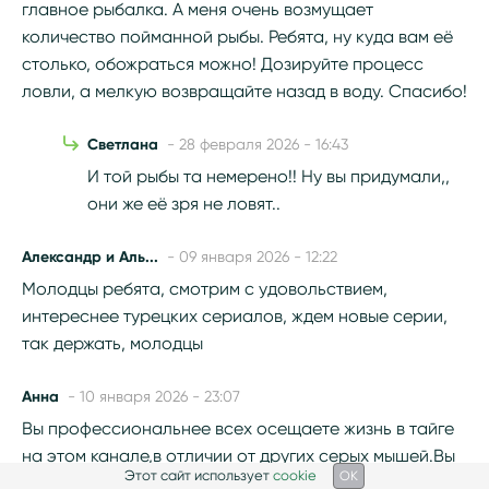
главное рыбалка. А меня очень возмущает
количество пойманной рыбы. Ребята, ну куда вам её
столько, обожраться можно! Дозируйте процесс
ловли, а мелкую возвращайте назад в воду. Спасибо!
Светлана
- 28 февраля 2026 - 16:43
И той рыбы та немерено!! Ну вы придумали,,
они же её зря не ловят..
Александр и Аль...
- 09 января 2026 - 12:22
Молодцы ребята, смотрим с удовольствием,
интереснее турецких сериалов, ждем новые серии,
так держать, молодцы
Анна
- 10 января 2026 - 23:07
Вы профессиональнее всех осещаете жизнь в тайге
на этом канале,в отличии от других серых мышей.Вы
Этот сайт использует
cookie
OK
дополнение друг друга.