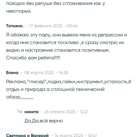
походах без ретуши без сглаживания как у
некоторых.
Татьяна.
- 17 февраля 2025 - 05:46
Я обожаю эту пару, они вывели меня из депрессии и
когда мне становится тоскливо ,я сразу смотрю их
видио и настроение становится позитивным.
Спасибо вам ребята!!!!!
Елена
- 08 марта 2025 - 14:28
Реклама,*глисер*,лодка,гайки,инструмент,усталость,бен
отдых и природа а сплошной технический
обзор,,,,,,,,,,,
никита
- 26 апреля 2025 - 12:21
Да,Да,всё верно
Светлана и Валерий
- 14 марта 2025 - 12:47