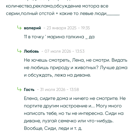
количества,реклама,обсуждение мотора все
серии,полный отстой + какие то левые люди,,,,,,,,,,,
валерий
- 23 января 2025 - 19:35
11 в точку ' марина галкина _ да
Любовь
- 07 июля 2026 - 13:53
Не хочешь смотреть, Лена, не смотри. Видать
не любишь природу и животных? Лучше дома
и обсуждать, лежа на диване.
Гость
- 31 июля 2026 - 13:58
Елена, сидите дома и ничего не смотрите. Не
портите другим настроение и... Могу много
написать тебе, но ты не интересна. Сиди на
диване, лузгай семечко или что-нибудь.
Вообще, Сиди, леди и т. д.