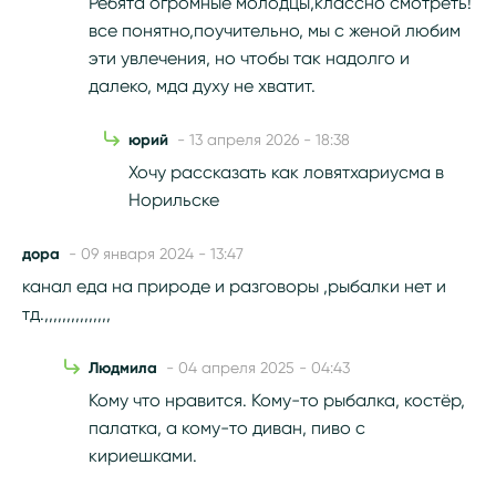
Ребята огромные молодцы,классно смотреть!
все понятно,поучительно, мы с женой любим
эти увлечения, но чтобы так надолго и
далеко, мда духу не хватит.
юрий
- 13 апреля 2026 - 18:38
Хочу рассказать как ловятхариусма в
Норильске
дора
- 09 января 2024 - 13:47
канал еда на природе и разговоры ,рыбалки нет и
тд.,,,,,,,,,,,,,,,
Людмила
- 04 апреля 2025 - 04:43
Кому что нравится. Кому-то рыбалка, костёр,
палатка, а кому-то диван, пиво с
кириешками.