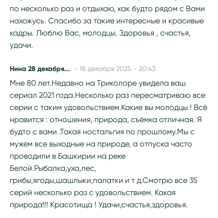
по несколько раз и отдыхаю, как будто рядом с Вами
нахожусь. Спасибо за такие интересные и красивые
кадры. Люблю Вас, молодцы. Здоровья , счастья,
удачи.
Нина 28 декабря...
- 18 декабря 2025 - 20:43
Мне 80 лет.Недавно на Триколоре увидела ваш
сериал 2021 года.Несколько раз пересматриваю все
серии с таким удовольствием.Какие вы молодцы ! Всё
нравится : отношения, природа, съёмка отличная. Я
будто с вами .Такая ностальгия по прошлому.Мы с
мужем все выходные на природе, а отпуска часто
проводили в Башкирии на реке
Белой.Рыбалка,уха,лес,
грибы,ягоды,шашлыки,палатки и т д.Смотрю все 35
серий несколько раз с удовольствием. Какая
природа!!! Красотища ! Удачи,счастья,здоровья.