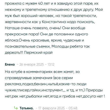
прожила с мужем 40 лет и я завидую этой паре, их
нежному и трепетному отношению к друк другу. Мой
муж был хороший человек, но такой трепетности,
жертвенности как у Константина надо поискать,
Наташе очень повезло, очень! Они вообще
прекрасная пара! Они де половинки одного
яблока.Очень красивые, яркие, чудесные и
познавательные съемки, Молодцы ребята так
держать!!! Пермский край
Елена
- 26 января 2025 - 13:12
На ютубе в комментариях всем хамят, за
справедливые замечания (все серии
реклама,лодка,бензин,нытьё,какие-то люди
чужие,глисер,гайки,инструмент,,, и тд, и тп,) Природы
нет,рек нет,рыбалки нет,ягод и грибов нет,досуга нет !
Татьяна.
- 17 февраля 2025 - 05:48