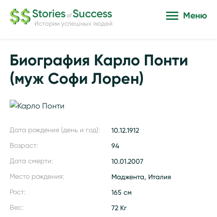
Меню
Истории успешных людей
Биография Карло Понти
(муж Софи Лорен)
Дата рождения (день и год):
10.12.1912
Возраст:
94
Дата смерти:
10.01.2007
Место рождения:
Маджента, Италия
Рост:
165 см
Вес:
72 Кг