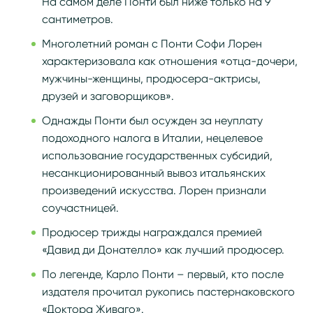
На самом деле Понти был ниже только на 9
сантиметров.
Многолетний роман с Понти Софи Лорен
характеризовала как отношения «отца-дочери,
мужчины-женщины, продюсера-актрисы,
друзей и заговорщиков».
Однажды Понти был осужден за неуплату
подоходного налога в Италии, нецелевое
использование государственных субсидий,
несанкционированный вывоз итальянских
произведений искусства. Лорен признали
соучастницей.
Продюсер трижды награждался премией
«Давид ди Донателло» как лучший продюсер.
По легенде, Карло Понти – первый, кто после
издателя прочитал рукопись пастернаковского
«Доктора Живаго».