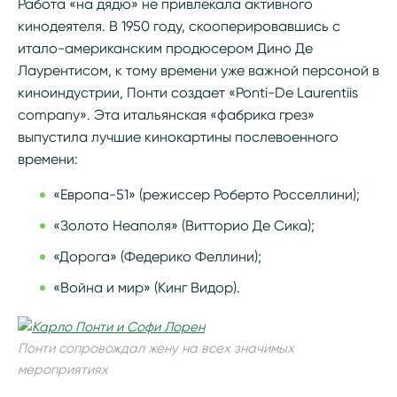
Работа «на дядю» не привлекала активного
кинодеятеля. В 1950 году, скооперировавшись с
итало-американским продюсером Дино Де
Лаурентисом, к тому времени уже важной персоной в
киноиндустрии, Понти создает «Ponti-De Laurentiis
company». Эта итальянская «фабрика грез»
выпустила лучшие кинокартины послевоенного
времени:
«Европа-51» (режиссер Роберто Росселлини);
«Золото Неаполя» (Витторио Де Сика);
«Дорога» (Федерико Феллини);
«Война и мир» (Кинг Видор).
Понти сопровождал жену на всех значимых
мероприятиях