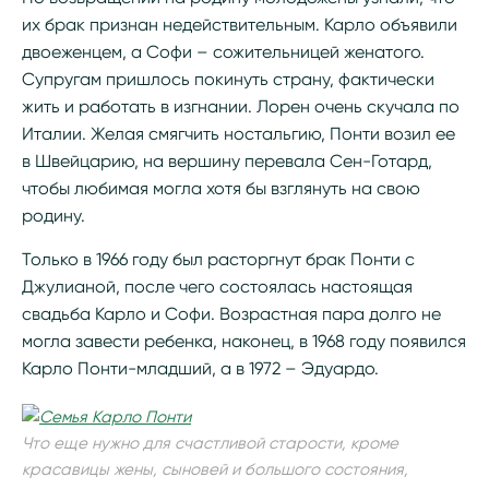
их брак признан недействительным. Карло объявили
двоеженцем, а Софи – сожительницей женатого.
Супругам пришлось покинуть страну, фактически
жить и работать в изгнании. Лорен очень скучала по
Италии. Желая смягчить ностальгию, Понти возил ее
в Швейцарию, на вершину перевала Сен-Готард,
чтобы любимая могла хотя бы взглянуть на свою
родину.
Только в 1966 году был расторгнут брак Понти с
Джулианой, после чего состоялась настоящая
свадьба Карло и Софи. Возрастная пара долго не
могла завести ребенка, наконец, в 1968 году появился
Карло Понти-младший, а в 1972 – Эдуардо.
Что еще нужно для счастливой старости, кроме
красавицы жены, сыновей и большого состояния,