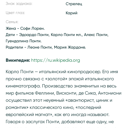
Знак зодиака:
Стрелец
Цвет глаз:
Карий
Семья:
Жена - Софи Лорен.
Дети - Эдоардо Понти, Карло Понти мл., Алекс Понти,
Гуендалина Понти.
Родители - Леоне Понти, Мария Жардоне.
Википедия:
https://ru.wikipedia.org/wiki/Понти,_Карло
Карло Понти — итальянский кинопродюсер. Его имя
прочно связано с «золотой» эпохой итальянского
кинематографа. Производство знаменитых на весь
мир фильмов Феллини, Висконти, де Сика, Антониони
осуществил этот неуемный «авантюрист, циник и
романтик» классического кино, «последний
европейский магнат», как его иногда называют.
Говоря о заслугах Понти, добавляют еще одну, не