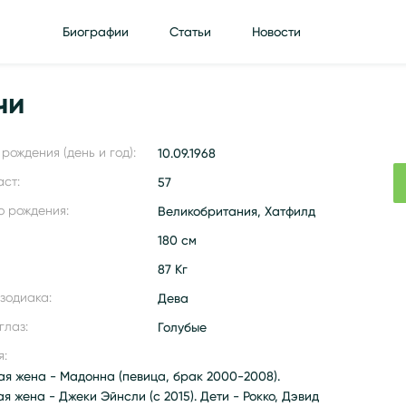
Биографии
Статьи
Новости
чи
рождения (день и год):
10.09.1968
аст:
57
о рождения:
Великобритания, Хатфилд
180 см
87 Кг
 зодиака:
Дева
глаз:
Голубые
я:
ая жена - Мадонна (певица, брак 2000-2008).
я жена - Джеки Эйнсли (с 2015). Дети - Рокко, Дэвид