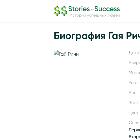
Истории успешных людей
Биография Гая Ри
Дата 
Возр
Мест
Рост:
Вес:
Знак
Цвет 
Семь
Перв
Втора