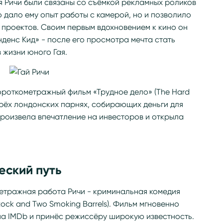
 Ричи были связаны со съёмкой рекламных роликов
о дало ему опыт работы с камерой, но и позволило
 проектов. Своим первым вдохновением к кино он
нденс Кид» - после его просмотра мечта стать
жизни юного Гая.
короткометражный фильм «Трудное дело» (The Hard
ырёх лондонских парнях, собирающих деньги для
 произвела впечатление на инвесторов и открыла
еский путь
метражная работа Ричи - криминальная комедия
Stock and Two Smoking Barrels). Фильм мгновенно
1 на IMDb и принёс режиссёру широкую известность.