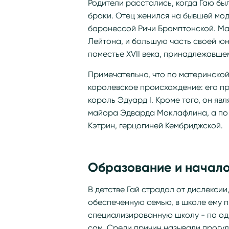
Родители расстались, когда Гаю был
браки. Отец женился на бывшей мод
баронессой Ричи Бромптонской. Ма
Лейтона, и большую часть своей ю
поместье XVII века, принадлежавше
Примечательно, что по материнской
королевское происхождение: его п
король Эдуард I. Кроме того, он я
майора Эдварда Маклафлина, а по о
Кэтрин, герцогиней Кембриджской.
Образование и начало
В детстве Гай страдал от дислексии
обеспеченную семью, в школе ему пр
специализированную школу - по одн
сам. Среди причин называли прогулы