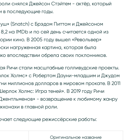
роли снялся Джейсон Стэйтем - актёр, который
и в последующие годы.
уш» (Snatch) с Брэдом Питтом и Джейсоном
8,2 на IMDb и по сей день считается одной из
ории кино. В 2005 году вышел «Револьвер»
фски нагруженная картина, которая была
ако впоследствии обрела своих поклонников.
ая Ричи стали масштабные голливудские проекты.
рлок Холмс» с Робертом Дауни-младшим и Джудом
тни миллионов долларов в мировом прокате. В 2011
ерлок Холмс: Игра теней». В 2019 году Ричи
«Джентльменов» - возвращение к любимому жанру
кконахи в главной роли.
ючает следующие режиссёрские работы:
Оригинальное название