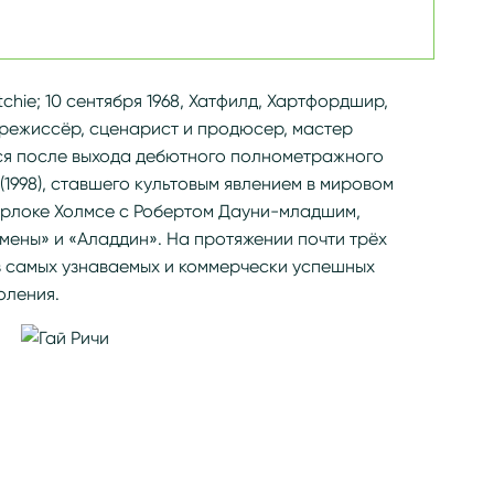
tchie; 10 сентября 1968, Хатфилд, Хартфордшир,
орежиссёр, сценарист и продюсер, мастер
ся после выхода дебютного полнометражного
 (1998), ставшего культовым явлением в мировом
Шерлоке Холмсе с Робертом Дауни-младшим,
ены» и «Аладдин». На протяжении почти трёх
з самых узнаваемых и коммерчески успешных
оления.