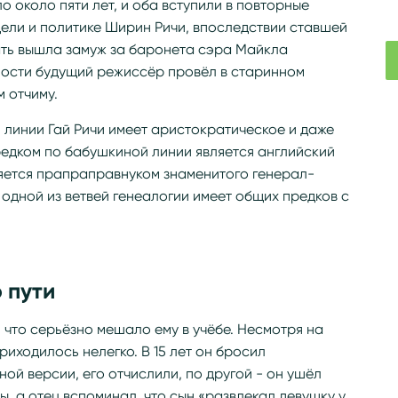
о около пяти лет, и оба вступили в повторные
ели и политике Ширин Ричи, впоследствии ставшей
ть вышла замуж за баронета сэра Майкла
ности будущий режиссёр провёл в старинном
м отчиму.
 линии Гай Ричи имеет аристократическое и даже
редком по бабушкиной линии является английский
вляется прапраправнуком знаменитого генерал-
дной из ветвей генеалогии имеет общих предков с
 пути
, что серьёзно мешало ему в учёбе. Несмотря на
иходилось нелегко. В 15 лет он бросил
ой версии, его отчислили, по другой - он ушёл
, а отец вспоминал, что сын «развлекал девушку у