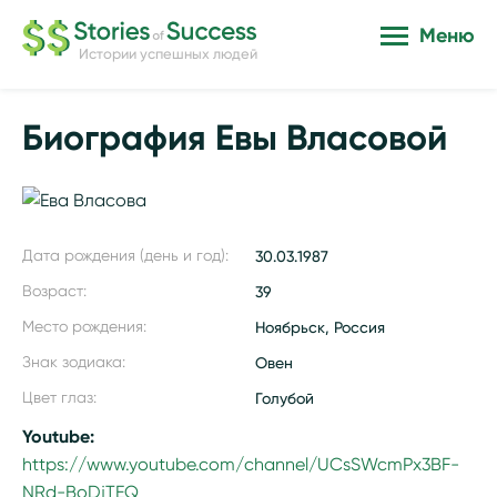
Меню
Истории успешных людей
Биография Евы Власовой
Дата рождения (день и год):
30.03.1987
Возраст:
39
Место рождения:
Ноябрьск, Россия
Знак зодиака:
Овен
Цвет глаз:
Голубой
Youtube:
https://www.youtube.com/channel/UCsSWcmPx3BF-
NRd-BoDjTEQ