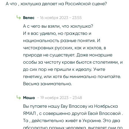
А что , хохлушка делает на Российской сцене?
Велес
- 16 ноября 2023 - 23:55
А с чего вы взяли, что хохлушка?
И я вас удивлю, но граждство и
национальность разные понятия. И
чистокровных русских, как и хохлов, в
природе не существует. Даже монаршие
особы за чистоту крови бьются столетиями, и
до сих пор не пришли к идеалу. Учите
генетику, или хотя бы минимально почитайте.
Весьма занимательно.
Маша
- 19 ноября 2023 - 23:48
Вы путаете нашу Еву Власову из Ноябрьска
ЯМАЛ , с совершенно другой Евой Власовой .
Та , действительно живёт в Украине. Это два
абсолютно разных человека, выглядят они по