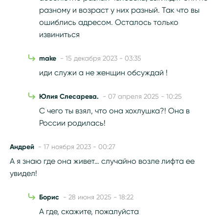
разному и возраст у них разный. Так что вы
ошиблись адресом. Осталось только
извиниться
make
- 15 декабря 2023 - 03:35
иди служи а не женщин обсуждай !
Юлия Слесарева.
- 07 апреля 2025 - 10:25
С чего ты взял, что она хохлушка?! Она в
России родилась!
Андрей
- 17 ноября 2023 - 00:27
А я знаю где она живет… случайно возле лифта ее
увидел!
Борис
- 28 июня 2025 - 18:22
А где, скажите, пожалуйста