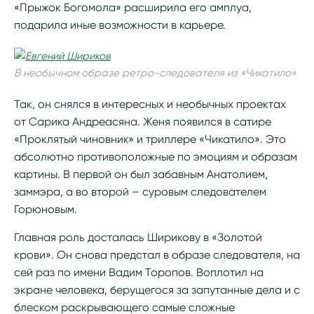
«Прыжок Богомола» расширила его амплуа,
подарила иные возможности в карьере.
В необычном образе ретро-следователя из «Чикатило»
Так, он снялся в интересных и необычных проектах
от Сарика Андреасяна. Женя появился в сатире
«Проклятый чиновник» и триллере «Чикатило». Это
абсолютно противоположные по эмоциям и образам
картины. В первой он был забавным Анатолием,
заммэра, а во второй – суровым следователем
Горюновым.
Главная роль досталась Ширикову в «Золотой
крови». Он снова предстал в образе следователя, на
сей раз по имени Вадим Торопов. Воплотил на
экране человека, берущегося за запутанные дела и с
блеском раскрывающего самые сложные