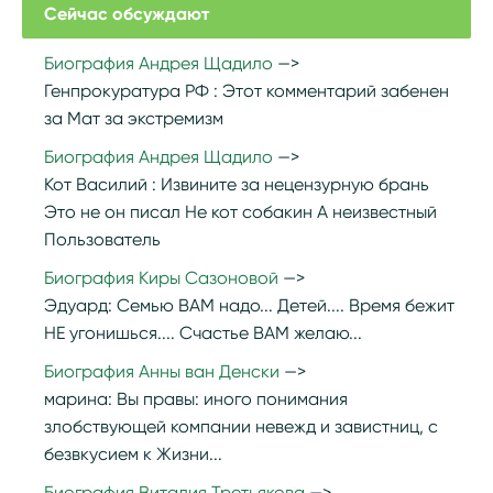
Сейчас обсуждают
Биография Андрея Щадило
Генпрокуратура РФ :
Этот комментарий забенен
за Мат за экстремизм
Биография Андрея Щадило
Кот Василий :
Извините за нецензурную брань
Это не он писал Не кот собакин А неизвестный
Пользователь
Биография Киры Сазоновой
Эдуард:
Семью ВАМ надо... Детей.... Время бежит
НЕ угонишься.... Счастье ВАМ желаю...
Биография Анны ван Денски
марина:
Вы правы: иного понимания
злобствующей компании невежд и завистниц, с
безвкусием к Жизни...
Биография Виталия Третьякова