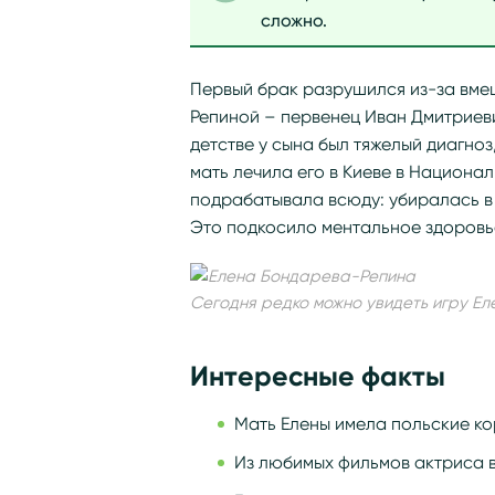
сложно.
Первый брак разрушился из-за вме
Репиной – первенец Иван Дмитриевич,
детстве у сына был тяжелый диагноз
мать лечила его в Киеве в Национал
подрабатывала всюду: убиралась в к
Это подкосило ментальное здоровь
Сегодня редко можно увидеть игру Ел
Интересные факты
Мать Елены имела польские ко
Из любимых фильмов актриса в