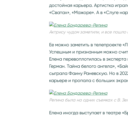
достойная карьера. Артистка играл
«Сватах», «Мажоре». А в «Слуге на
Актрису чудом заметили, и все пошл
Ее можно заметить в телепроекте «Л
Успешным и признанным можно счита
Елена перевоплотилась в эксперта 
Герман. Тайна белого ангела», «Бай
сыграла Фаину Раневскую. Но в 202
карьере и пропала с больших экра
Репина была на одних съемках с В. Зе
Елена иногда выступает в театре «Бр