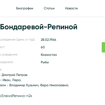
Биографии
Статьи
Новости
 Бондаревой-Репиной
рождения (день и год):
28.02.1966
аст:
60
о рождения:
Казахстан
 зодиака:
Рыбы
я:
- Дмитрий Петров.
- Иван, Лера.
тели - Владимир Кузьмич, Вера Николаевна.
@ЕленаРепина-п2к