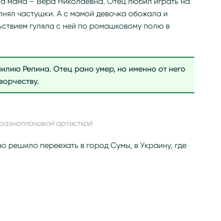
, а мама – Вера Николаевна. Отец любил играть на
лнял частушки. А с мамой девочка обожала и
льствием гуляла с ней по ромашковому полю в
милию Репина. Отец рано умер, но именно от него
ворчеству.
разноплановой артисткой
о решило переехать в город Сумы, в Украину, где