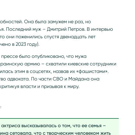
робностей. Она была замужем не раз, но
ья. Последний муж – Дмитрий Петров. В интервью
о они поженились спустя двенадцать лет
ено в 2023 году).
в прессе было опубликовано, что мужа
украинскую армию – схватили киевские сотрудники
лась этим в соцсетях, назвав их «фашистами».
тво адвоката. По части СВО и Майдана она
ритикуя власти и призывая к миру.
л
ю актриса высказывалась о том, что ее семья –
ина сетовала, что с творческим человеком жить