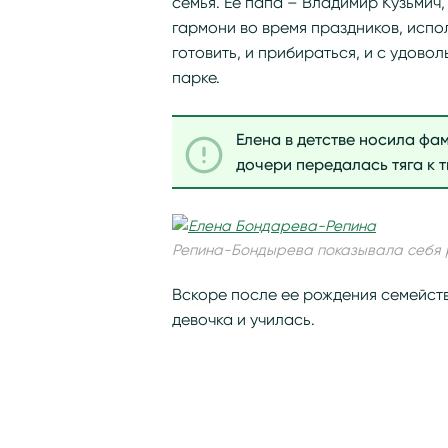
семья. Ее папа – Владимир Кузьмич
гармони во время праздников, испо
готовить, и прибираться, и с удово
парке.
Елена в детстве носила фа
дочери передалась тяга к т
Репина-Бондырева показывала себя 
Вскоре после ее рождения семейств
девочка и училась.