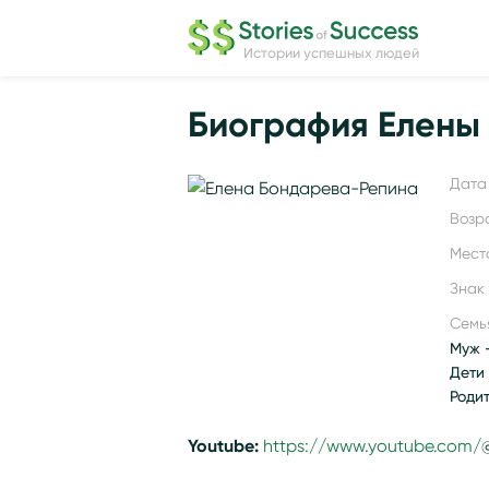
Истории успешных людей
Биография Елены
Дата 
Возр
Мест
Знак
Семь
Муж 
Дети 
Роди
Youtube:
https://www.youtube.com/