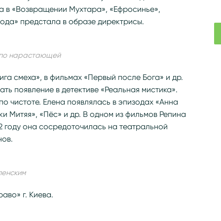
а в «Возвращении Мухтара», «Ефросинье»,
рода» предстала в образе директрисы.
о по нарастающей
ига смеха», в фильмах «Первый после Бога» и др.
ть появление в детективе «Реальная мистика».
по чистоте. Елена появлялась в эпизодах «Анна
ки Митяя», «Пёс» и др. В одном из фильмов Репина
2 году она сосредоточилась на театральной
нов.
ленским
аво» г. Киева.