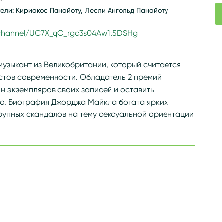
тели: Кириакос Панайоту, Лесли Ангольд Панайоту
/channel/UC7X_qC_rgc3s04Aw1t5DSHg
 музыкант из Великобритании, который считается
стов современности. Обладатель 2 премий
лн экземпляров своих записей и оставить
о. Биография Джорджа Майкла богата ярких
рупных скандалов на тему сексуальной ориентации