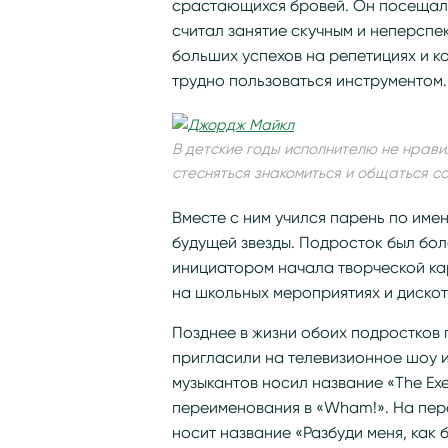
срастающихся бровей. Он посещал 
считал занятие скучным и неперспек
больших успехов на репетициях и кон
трудно пользоваться инструментом.
В детские годы исполнителю не нрави
стесняться знакомиться и общаться с
Вместе с ним учился парень по име
будущей звезды. Подросток был бол
инициатором начала творческой ка
на школьных мероприятиях и дискот
Позднее в жизни обоих подростков
пригласили на телевизионное шоу 
музыкантов носил название «The Exe
переименования в «Wham!». На пер
носит название «Разбуди меня, как