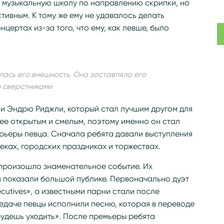
музыкальную школу по направлению скрипки, но
тивным. К тому же ему не удавалось делать
цертах из-за того, что ему, как левше, было
лась его внешность. Она заставляла его
о сверстниками
ни Эндрю Риджли, который стал лучшим другом для
ее открытым и смелым, поэтому именно он стал
рьеры певца. Сначала ребята давали выступления
еках, городских праздниках и торжествах.
 произошло знаменательное событие. Их
и показали большой публике. Первоначально дуэт
cutives», а известными парни стали после
едаче певцы исполнили песню, которая в переводе
 будешь уходить». После премьеры ребята