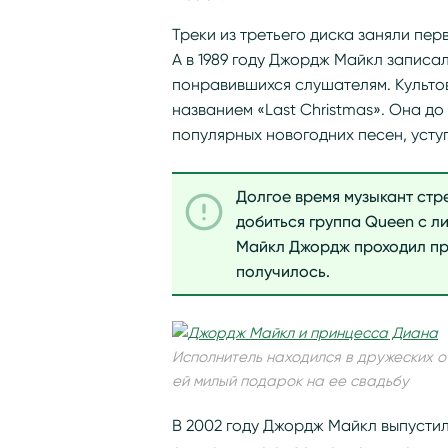
Треки из третьего диска заняли пер
А в 1989 году Джордж Майкл записа
понравившихся слушателям. Культо
названием «Last Christmas». Она до
популярных новогодних песен, усту
Долгое время музыкант стре
добиться группа Queen с 
Майкл Джордж проходил про
получилось.
Исполнитель находился в дружеских 
ей милый подарок на ее свадьбу
В 2002 году Джордж Майкл выпустил 