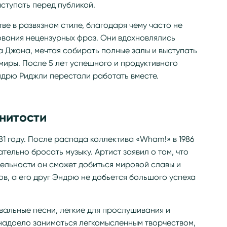
ступать перед публикой.
ве в развязном стиле, благодаря чему часто не
ования нецензурных фраз. Они вдохновлялись
 Джона, мечтая собирать полные залы и выступать
умиры. После 5 лет успешного и продуктивного
дрю Риджли перестали работать вместе.
нитости
81 году. После распада коллектива «Wham!» в 1986
ельно бросать музыку. Артист заявил о том, что
тельности он сможет добиться мировой славы и
в, а его друг Эндрю не добьется большого успеха
вальные песни, легкие для прослушивания и
 надоело заниматься легкомысленным творчеством,