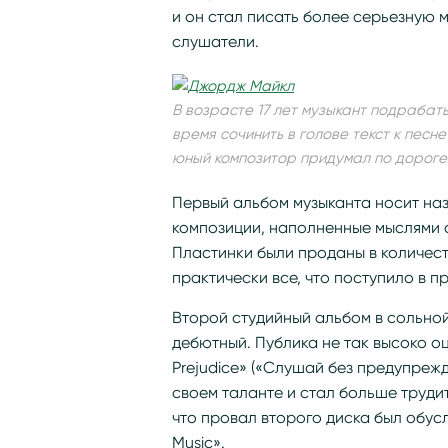
и он стал писать более серьезную м
слушатели.
В возрасте 17 лет музыкант подрабаты
время сочинить в голове текст к песн
юный композитор придумал по дороге
Первый альбом музыканта носит на
композиции, наполненные мыслями а
Пластинки были проданы в количест
практически все, что поступило в п
Второй студийный альбом в сольной
дебютный. Публика не так высоко оц
Prejudice» («Слушай без предупреж
своем таланте и стал больше труди
что провал второго диска был обу
Music».