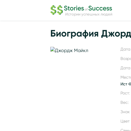
Истории успешных людей
Биография Джор
Дата 
Возр
Дата
Мест
Ист 
Рост:
Вес:
Знак
Цвет 
Семь