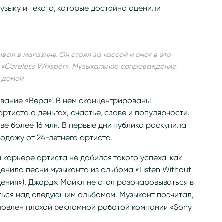
узыку и текста, которые достойно оценили
вал в магазине. Он стоял за кассой и смог в это
е «Careless Whisper». Музыкальное сопровождение
 домой
звание «Вера». В нем сконцентрированы
ртиста о деньгах, счастье, славе и популярности.
ве более 16 млн. В первые дни публика раскупила
родажу от 24-летнего артиста.
 карьере артиста не добился такого успеха, как
енила песни музыканта из альбома «Listen Without
дения»). Джордж Майкл не стал разочаровываться в
ться над следующим альбомом. Музыкант посчитал,
словлен плохой рекламной работой компании «Sony