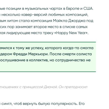
вые позиции в музыкальных чартах в Европе и США.
л несколько кавер-версий любимых композиций,
вым хитом стала композиция Майкла Джорджа под
 сих пор занимает второе место в списке самых
пая лидирующее место треку «Happy New Year».
мился к тому же успеху, которого когда-то смогла
лидером Фредди Меркьюри. После смерти солиста
слушивание в коллектив, но сотрудничество не
отношениях с принцессой Дианой. Он преподносил
сингл, чтоб вернуть былую популярность. Его