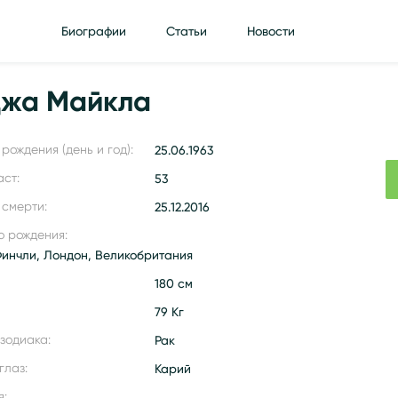
Биографии
Статьи
Новости
джа Майкла
рождения (день и год):
25.06.1963
аст:
53
 смерти:
25.12.2016
о рождения:
Финчли, Лондон, Великобритания
180 см
79 Кг
 зодиака:
Рак
глаз:
Карий
я: