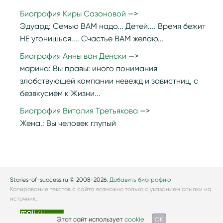
Биография Киры Сазоновой
Эдуард:
Семью ВАМ надо... Детей.... Время бежит
НЕ угонишься.... Счастье ВАМ желаю...
Биография Анны ван Денски
марина:
Вы правы: иного понимания
злобствующей компании невежд и завистниц, с
безвкусием к Жизни...
Биография Виталия Третьякова
Жена.:
Вы человек глупый
Stories-of-success.ru © 2008-2026.
Добавить биографию
Копирование текстов с сайта возможно только с указанием ссылки на
источник.
Этот сайт использует
cookie
OK