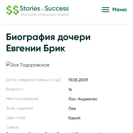
Меню
Истории успешных людей
Биография дочери
Евгении Брик
Дата рождения (день и год):
19.08.2009
Возраст:
16
Место рождения:
Лос-Анджелес
Знак зодиака:
Лев
Цвет глаз:
Карий
Семья: