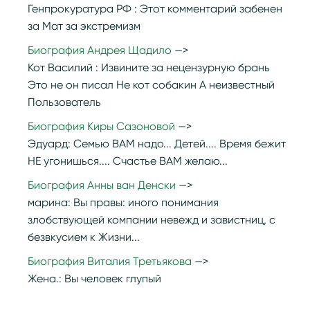
Генпрокуратура РФ :
Этот комментарий забенен
за Мат за экстремизм
Биография Андрея Щадило
Кот Василий :
Извините за нецензурную брань
Это не он писал Не кот собакин А неизвестный
Пользователь
Биография Киры Сазоновой
Эдуард:
Семью ВАМ надо... Детей.... Время бежит
НЕ угонишься.... Счастье ВАМ желаю...
Биография Анны ван Денски
марина:
Вы правы: иного понимания
злобствующей компании невежд и завистниц, с
безвкусием к Жизни...
Биография Виталия Третьякова
Жена.:
Вы человек глупый