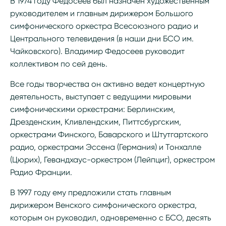
В 1974 году Федосеев был назначен художественным
руководителем и главным дирижером Большого
симфонического оркестра Всесоюзного радио и
Центрального телевидения (в наши дни БСО им.
Чайковского). Владимир Федосеев руководит
коллективом по сей день.
Все годы творчества он активно ведет концертную
деятельность, выступает с ведущими мировыми
симфоническими оркестрами: Берлинским,
Дрезденским, Кливлендским, Питтсбургским,
оркестрами Финского, Баварского и Штутгартского
радио, оркестрами Эссена (Германия) и Тонхалле
(Цюрих), Гевандхаус-оркестром (Лейпциг), оркестром
Радио Франции.
В 1997 году ему предложили стать главным
дирижером Венского симфонического оркестра,
которым он руководил, одновременно с БСО, десять