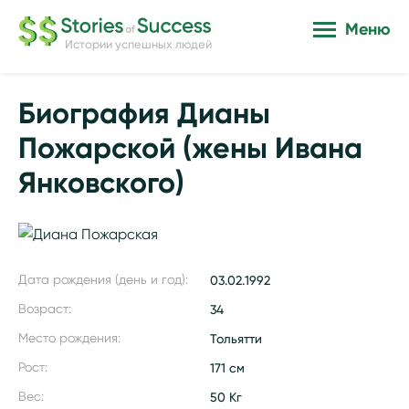
Меню
Истории успешных людей
Биография Дианы
Пожарской (жены Ивана
Янковского)
Дата рождения (день и год):
03.02.1992
Возраст:
34
Место рождения:
Тольятти
Рост:
171 см
Вес:
50 Кг