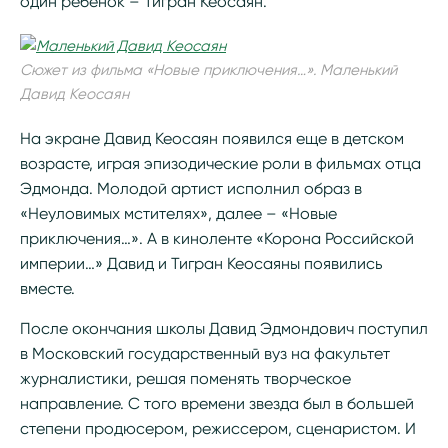
один ребенок – Тигран Кеосаян.
Сюжет из фильма «Новые приключения…». Маленький
Давид Кеосаян
На экране Давид Кеосаян появился еще в детском
возрасте, играя эпизодические роли в фильмах отца
Эдмонда. Молодой артист исполнил образ в
«Неуловимых мстителях», далее – «Новые
приключения…». А в киноленте «Корона Российской
империи…» Давид и Тигран Кеосаяны появились
вместе.
После окончания школы Давид Эдмондович поступил
в Московский государственный вуз на факультет
журналистики, решая поменять творческое
направление. С того времени звезда был в большей
степени продюсером, режиссером, сценаристом. И