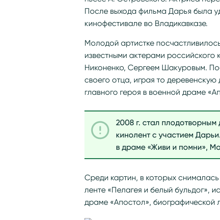
После выхода фильма Дарья была у
кинофестивале во Владикавказе.
Молодой артистке посчастливилось
известными актерами российского 
Никоненко, Сергеем Шакуровым. По
своего отца, играя то деревенскую 
главного героя в военной драме «А
2008 г. стал плодотворным 
кинолент с участием Дарьи
в драме «Живи и помни», М
Среди картин, в которых снималась
ленте «Пелагея и белый бульдог», 
драме «Апостол», биографической 