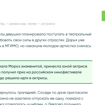
тец – режиссер, мама – актриса
олы девушка планировала поступать в театральный
бовать свои силы в других отраслях. Дарья уже
ы в МГИМО, но накануне молодая артистка снялась
ала Мороз знаменитой, принесла юной актрисе
 получил приз на российском кинофестивале
рдо решила идти в актрисы.
ернулось трагедией. Соседи по даче пригласили
ина не захотела отпускать ее одну, поехала с
ка отделалась ушибами, а Левтова получила