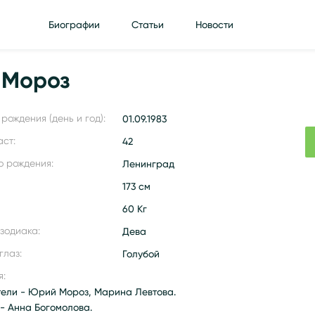
Биографии
Статьи
Новости
 Мороз
рождения (день и год):
01.09.1983
аст:
42
о рождения:
Ленинград
173 см
60 Кг
 зодиака:
Дева
глаз:
Голубой
я:
тели - Юрий Мороз, Марина Левтова.
 - Анна Богомолова.