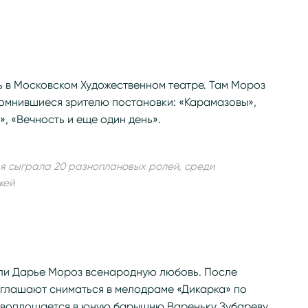
ь в Московском Художественном театре. Там Мороз
омнившиеся зрителю постановки: «Карамазовы»,
, «Вечность и еще один день».
ья сыграла 20 разноплановых ролей, среди
жей
ли Дарье Мороз всенародную любовь. После
иглашают сниматься в мелодраме «Дикарка» по
ревоплощается в юную барышню Вареньку Зубареву.