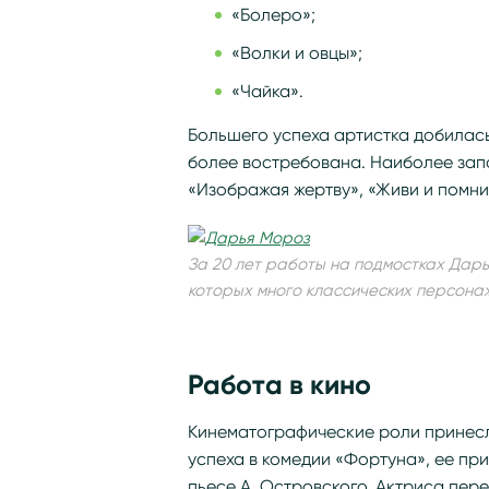
«Болеро»;
«Волки и овцы»;
«Чайка».
Большего успеха артистка добилас
более востребована. Наиболее зап
«Изображая жертву», «Живи и помни»
За 20 лет работы на подмостках Дар
которых много классических персона
Работа в кино
Кинематографические роли принес
успеха в комедии «Фортуна», ее пр
пьесе А. Островского. Актриса пе