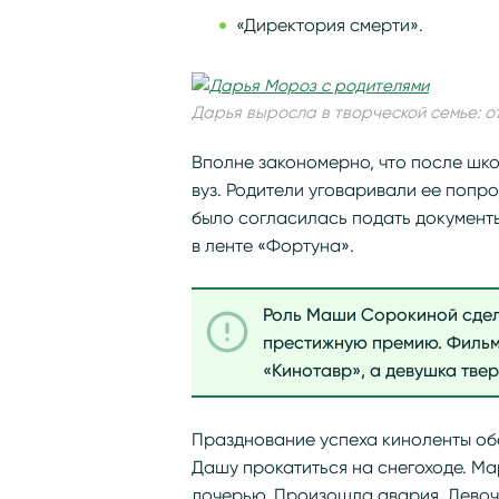
«Директория смерти».
Дарья выросла в творческой семье: о
Вполне закономерно, что после шк
вуз. Родители уговаривали ее попро
было согласилась подать документ
в ленте «Фортуна».
Роль Маши Сорокиной сдел
престижную премию. Фильм
«Кинотавр», а девушка тве
Празднование успеха киноленты об
Дашу прокатиться на снегоходе. Мар
дочерью. Произошла авария. Девоч