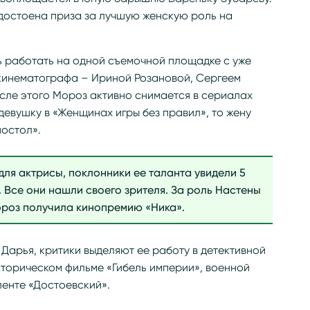
достоена приза за лучшую женскую роль на
 работать на одной съемочной площадке с уже
кинематографа – Ириной Розановой, Сергеем
сле этого Мороз активно снимается в сериалах
девушку в «Женщинах игры без правил», то жену
постол».
для актрисы, поклонники ее таланта увидели 5
. Все они нашли своего зрителя. За роль Настены
ороз получила кинопремию «Ника».
 Дарья, критики выделяют ее работу в детективной
историческом фильме «Гибель империи», военной
ленте «Достоевский».