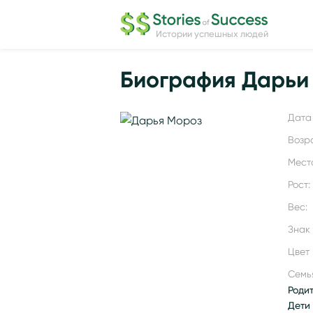
Истории успешных людей
Биография Дарьи
Дата 
Возр
Мест
Рост:
Вес:
Знак
Цвет 
Семь
Роди
Дети