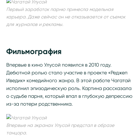
Первый заработок парню принесла модельная
карьера. Даже сейчас он не отказывается от съемок
для журналов и рекламы.
Фильмография
Впервые в кино Улусой появился в 2010 году.
Дебютной ролью стало участие в проекте «Реджеп
Иведик» комедийного жанра. В этой работе Чагатай
исполнил эпизодическую роль. Картина рассказала
о судьбе парня, который впал в глубокую депрессию
из-за потери родственника.
Впервые на экранах Улусой предстал в образе
танцора.