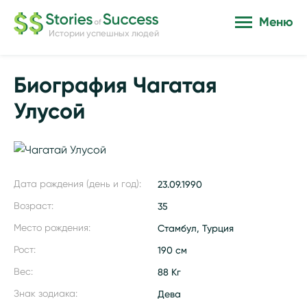
Меню
Истории успешных людей
Биография Чагатая
Улусой
Дата рождения (день и год):
23.09.1990
Возраст:
35
Место рождения:
Стамбул, Турция
Рост:
190 см
Вес:
88 Кг
Знак зодиака:
Дева