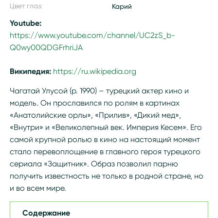
Цвет глаз:
Карий
Youtube:
https://www.youtube.com/channel/UC2zS_b-
Q0wy00QDGFrhriJA
Википедия:
https://ru.wikipedia.org/wiki/Чагатай_Улусой
Чагатай Улусой (р. 1990) – турецкий актер кино и
модель. Он прославился по ролям в картинах
«Анатолийские орлы», «Прилив», «Дикий мед»,
«Внутри» и «Великолепный век. Империя Кесем». Его
самой крупной ролью в кино на настоящий момент
стало перевоплощение в главного героя турецкого
сериала «Защитник». Образ позволил парню
получить известность не только в родной стране, но
и во всем мире.
Содержание