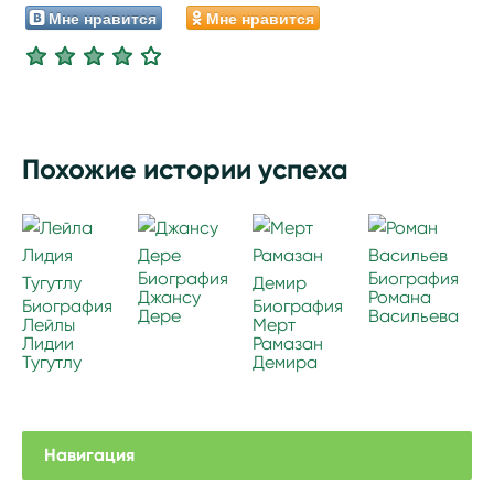
Мне нравится
Мне нравится
Похожие истории успеха
Биография
Биография
Джансу
Романа
Биография
Биография
Дере
Васильева
Лейлы
Мерт
Лидии
Рамазан
Тугутлу
Демира
Навигация