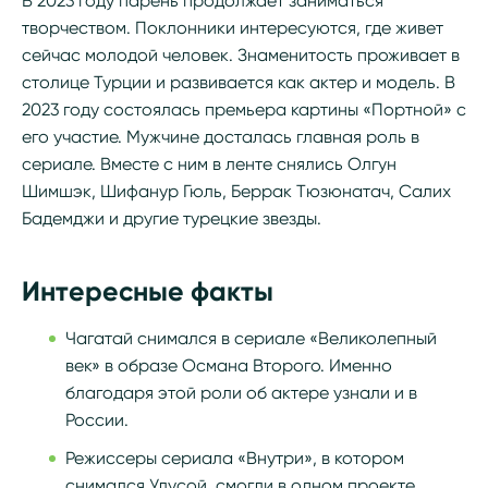
В 2023 году парень продолжает заниматься
творчеством. Поклонники интересуются, где живет
сейчас молодой человек. Знаменитость проживает в
столице Турции и развивается как актер и модель. В
2023 году состоялась премьера картины «Портной» с
его участие. Мужчине досталась главная роль в
сериале. Вместе с ним в ленте снялись Олгун
Шимшэк, Шифанур Гюль, Беррак Тюзюнатач, Салих
Бадемджи и другие турецкие звезды.
Интересные факты
Чагатай снимался в сериале «Великолепный
век» в образе Османа Второго. Именно
благодаря этой роли об актере узнали и в
России.
Режиссеры сериала «Внутри», в котором
снимался Улусой, смогли в одном проекте