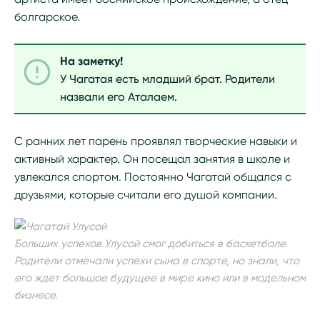
болгарское.
На заметку!
У Чагатая есть младший брат. Родители
назвали его Аталаем.
С ранних лет парень проявлял творческие навыки и
активный характер. Он посещал занятия в школе и
увлекался спортом. Постоянно Чагатай общался с
друзьями, которые считали его душой компании.
Больших успехов Улусой смог добиться в баскетболе.
Родители отмечали успехи сына в спорте, но знали, что
его ждет большое будущее в мире кино или в модельном
бизнесе.