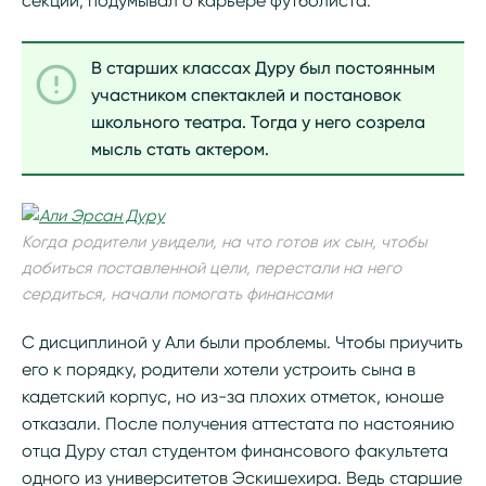
секции, подумывал о карьере футболиста.
В старших классах Дуру был постоянным
участником спектаклей и постановок
школьного театра. Тогда у него созрела
мысль стать актером.
Когда родители увидели, на что готов их сын, чтобы
добиться поставленной цели, перестали на него
сердиться, начали помогать финансами
С дисциплиной у Али были проблемы. Чтобы приучить
его к порядку, родители хотели устроить сына в
кадетский корпус, но из-за плохих отметок, юноше
отказали. После получения аттестата по настоянию
отца Дуру стал студентом финансового факультета
одного из университетов Эскишехира. Ведь старшие