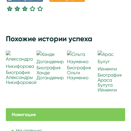
Похожие истории успеха
Биография
Биография
Биография
Ханде
Ольги
Биография
Александры
Догандемир
Науменко
Араса
Никифоровой
Булута
Ийнемли
Навигация
На главную