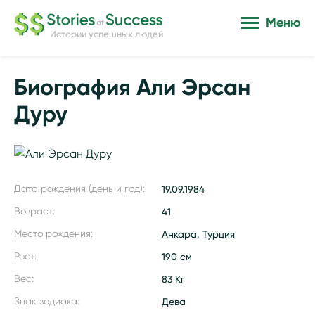
Меню
Истории успешных людей
Биография Али Эрсан
Дуру
Дата рождения (день и год):
19.09.1984
Возраст:
41
Место рождения:
Анкара, Турция
Рост:
190 см
Вес:
83 Кг
Знак зодиака:
Дева