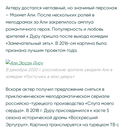
Актеру достался неглавный, но значимый персонаж
– Махмет Али. После нескольких ролей в
мелодрамах за Али закрепилось амплуа
романтичного героя. Популярность и любовь
зрителей к Дуру пришла после выхода комедии
«Замечательный зять». В 2016-ом картина была
признана лучшим проектом года.
В декабре 2020 г. российские зрители увидели Али в
комедии «Постучись в мою дверь»
Вскоре актер получил предложение сняться в
приключенческом мелодраматическом сериале
российско-турецкого производства «Слуга моего
сердца». В 2018 г. Дуру присоединился к касте 5
сезона исторической драмы «Воскресший
Эртугрул». Картина транслируется на турецком ТВ с