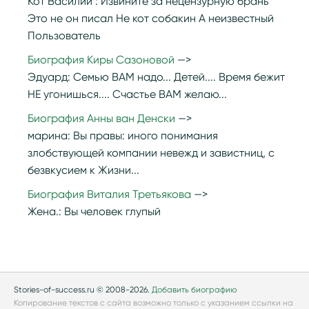
Кот Василий :
Извините за нецензурную брань
Это не он писал Не кот собакин А неизвестный
Пользователь
Биография Киры Сазоновой
Эдуард:
Семью ВАМ надо... Детей.... Время бежит
НЕ угонишься.... Счастье ВАМ желаю...
Биография Анны ван Денски
марина:
Вы правы: иного понимания
злобствующей компании невежд и завистниц, с
безвкусием к Жизни...
Биография Виталия Третьякова
Жена.:
Вы человек глупый
Stories-of-success.ru © 2008-2026.
Добавить биографию
Копирование текстов с сайта возможно только с указанием ссылки на