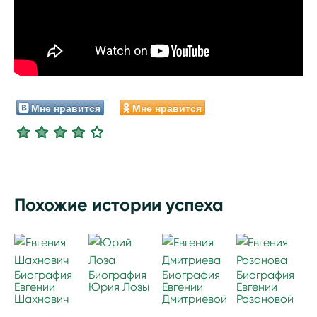
Мне нравится
Мне нравится
Похожие истории успеха
Биография
Биография
Биография
Биография
Евгении
Юрия Лозы
Евгении
Евгении
Шахнович
Дмитриевой
Розановой