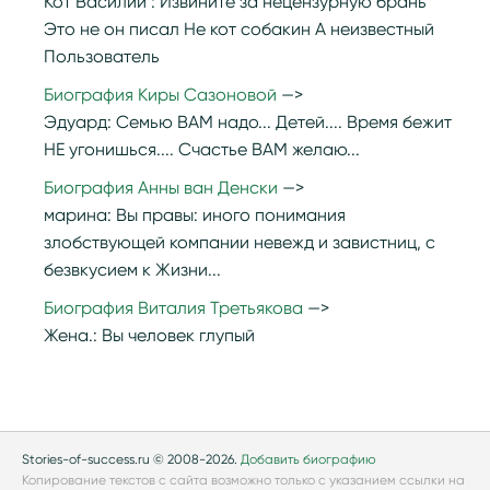
Кот Василий :
Извините за нецензурную брань
Это не он писал Не кот собакин А неизвестный
Пользователь
Биография Киры Сазоновой
Эдуард:
Семью ВАМ надо... Детей.... Время бежит
НЕ угонишься.... Счастье ВАМ желаю...
Биография Анны ван Денски
марина:
Вы правы: иного понимания
злобствующей компании невежд и завистниц, с
безвкусием к Жизни...
Биография Виталия Третьякова
Жена.:
Вы человек глупый
Stories-of-success.ru © 2008-2026.
Добавить биографию
Копирование текстов с сайта возможно только с указанием ссылки на