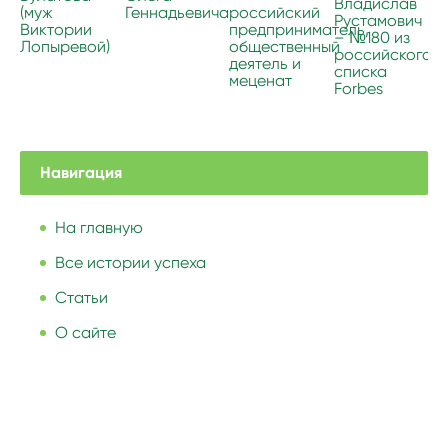
Владислав
(муж
Геннадьевича
российский
Рустамович
Виктории
предприниматель,
– №180 из
Лопыревой)
общественный
российского
деятель и
списка
меценат
Forbes
Навигация
На главную
Все истории успеха
Статьи
О сайте