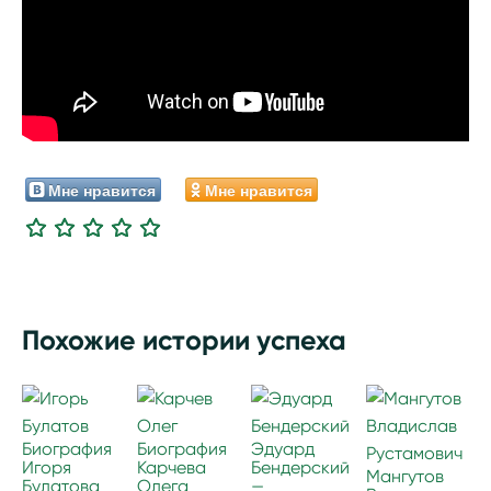
Мне нравится
Мне нравится
Похожие истории успеха
Биография
Биография
Эдуард
Игоря
Карчева
Бендерский
Мангутов
Булатова
Олега
—