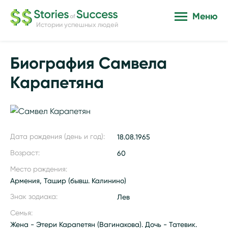
Меню
Истории успешных людей
Биография Самвела
Карапетяна
Дата рождения (день и год):
18.08.1965
Возраст:
60
Место рождения:
Армения, Ташир (бывш. Калинино)
Знак зодиака:
Лев
Семья:
Жена - Этери Карапетян (Вагинакова). Дочь - Татевик.