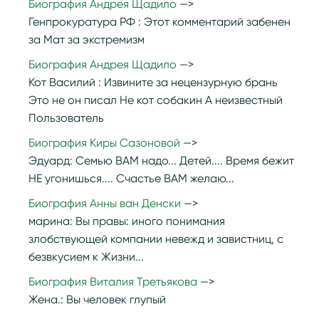
Биография Андрея Щадило
Генпрокуратура РФ :
Этот комментарий забенен
за Мат за экстремизм
Биография Андрея Щадило
Кот Василий :
Извините за нецензурную брань
Это не он писал Не кот собакин А неизвестный
Пользователь
Биография Киры Сазоновой
Эдуард:
Семью ВАМ надо... Детей.... Время бежит
НЕ угонишься.... Счастье ВАМ желаю...
Биография Анны ван Денски
марина:
Вы правы: иного понимания
злобствующей компании невежд и завистниц, с
безвкусием к Жизни...
Биография Виталия Третьякова
Жена.:
Вы человек глупый