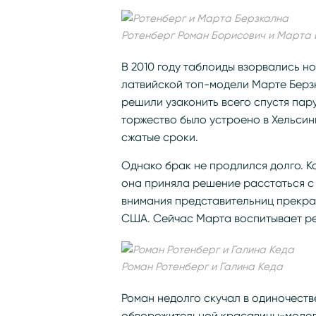
Ротенберг Роман Борисович и Марта
В 2010 году таблоиды взорвались н
латвийской топ-модели Марте Берз
решили узаконить всего спустя пар
торжество было устроено в Хельсин
сжатые сроки.
Однако брак не продлился долго. К
она приняла решение расстаться с
внимания представительниц прекрас
США. Сейчас Марта воспитывает ре
Роман Ротенберг и Галина Кеда
Роман недолго скучал в одиночестве
обворожительной красавицы-модели 