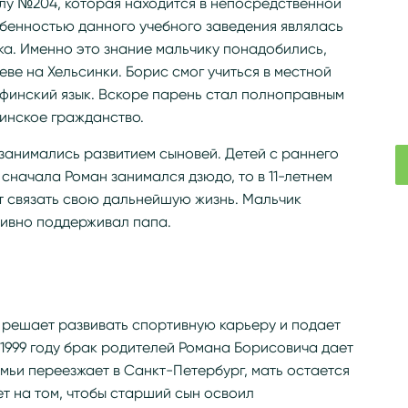
лу №204, которая находится в непосредственной
обенностью данного учебного заведения являлась
ка. Именно это знание мальчику понадобились,
еве на Хельсинки. Борис смог учиться в местной
финский язык. Вскоре парень стал полноправным
инское гражданство.
 занимались развитием сыновей. Детей с раннего
сначала Роман занимался дзюдо, то в 11-летнем
ет связать свою дальнейшую жизнь. Мальчик
тивно поддерживал папа.
 решает развивать спортивную карьеру и подает
 1999 году брак родителей Романа Борисовича дает
емьи переезжает в Санкт-Петербург, мать остается
т на том, чтобы старший сын освоил