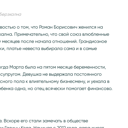
 Берзкална
овостью о том, что Роман Борисович женился на
кална. Примечательно, что свой союз влюбленные
у месяцев после начала отношений. Грандиозное
ки, платье невеста выбирала сама и в самые
огда Марта была на пятом месяце беременности,
 супругом. Девушка не выдержала постоянного
ного пола к влиятельному бизнесмену, и уехала в
бенка одна, но отец всячески помогает финансово.
. Вскоре его стали замечать в обществе
Галины Кеда. Начиная с 2012 года, пара живет