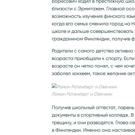
Борисович ходил в престижную шко
близости с Эрмитажем. Главной ос
возможность изучения финского язы
когда его семья сменила город на Н
школе и дальше совершенствовать 
гражданином Финляндии, получив ф
Родители с самого детства активно
возраста приобщали к спорту. Если 
возрасте он четко понял, с чем хоч
заболел хоккеем, такое желание ак
Роман Ротенберг и Овечкин
Получив школьный аттестат, парень
документы в спортивный колледж. В
трещину, и они разводятся. Глава с
в Финляндии. Именно она настаивае