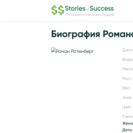
Истории успешных людей
Биография Роман
Дата 
Возр
Мест
Рост:
Вес:
Знак
Цвет 
Семь
Жена
Дети 