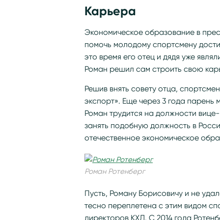
Карьера
Экономическое образование в прес
помочь молодому спортсмену достич
это время его отец и дядя уже явл
Роман решил сам строить свою карь
Решив внять совету отца, спортсме
экспорт». Еще через 3 года парень 
Роман трудится на должности вице-
занять подобную должность в Росс
отечественное экономическое обра
Роман Ротенберг
Пусть, Роману Борисовичу и не удал
тесно переплетена с этим видом спо
директоров КХЛ. С 2014 года Ротен