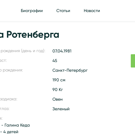
Биографии
Статьи
Новости
а Ротенберга
рождения (день и год):
07.04.1981
аст:
45
о рождения:
Санкт-Петербург
190 см
90 Кг
 зодиака:
Овен
глаз:
Зеленый
я:
 - Галина Кеда
- 4 детей