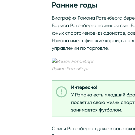
Ранние годы
Биография Романа Ротенберга берет 
Бориса Ротенберга появился сын. Б
юных спортсменов-дзюдоистов, сов
Романа имеет финские корни, в сов
управлении по торговле.
Роман Ротенберг
Интересно!
У Романа есть младший брат
посвятил свою жизнь спор
занимается футболом.
Семья Ротенбергов даже в советско