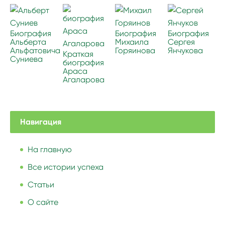
Биография
Биография
Биография
Альберта
Михаила
Сергея
Альфатовича
Горяинова
Янчукова
Краткая
Суниева
биография
Араcа
Агаларова
Навигация
На главную
Все истории успеха
Статьи
О сайте