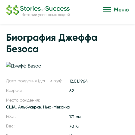
Меню
Истории успешных людей
Биография Джеффа
Безоса
Дата рождения (день и год):
12.01.1964
Возраст:
62
Место рождения:
США, Альбукерке, Нью-Мексико
Рост:
171 см
Вес:
70 Кг