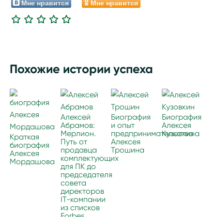
Мне нравится
Мне нравится
Похожие истории успеха
Алексей
Биография
Биография
Абрамов:
и опыт
Алексея
Мерлион.
предпринимательства
Кузовкина
Краткая
Путь от
Алексея
биография
продавца
Трошина
Алексея
комплектующих
Мордашова
для ПК до
председателя
совета
директоров
IT-компании
из списков
Forbes