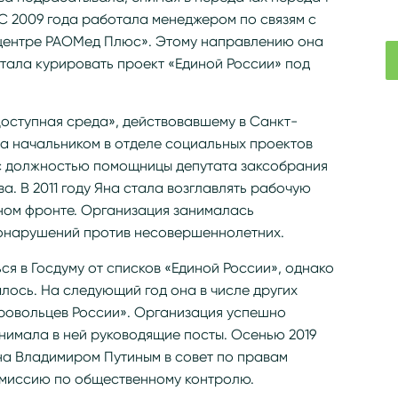
 С 2009 года работала менеджером по связям с
центре РАОМед Плюс». Этому направлению она
 стала курировать проект «Единой России» под
Доступная среда», действовавшему в Санкт-
ла начальником в отделе социальных проектов
с должностью помощницы депутата заксобрания
. В 2011 году Яна стала возглавлять рабочую
ном фронте. Организация занималась
онарушений против несовершеннолетних.
ся в Госдуму от списков «Единой России», однако
алось. На следующий год она в числе других
ровольцев России». Организация успешно
нимала в ней руководящие посты. Осенью 2019
а Владимиром Путиным в совет по правам
комиссию по общественному контролю.