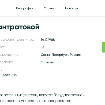
Биографии
Статьи
Новости
антратовой
рождения (день и год):
14.12.1988
аст:
37
о рождения:
Санкт-Петербург, Россия
 зодиака:
Стрелец
я:
- Арсений.
g/wiki/Лантратова,_Яна_Валерьевна
дарственный деятель, депутат Государственной
ициировано множество законопроектов,