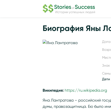
Истории успешных людей
Биография Яны Л
Дата 
Возр
Мест
Знак
Семь
Дети 
Википедия:
https://ru.wikipedia.or
Яна Лантратова – российский госу
думы, правозащитница. Ею было ин