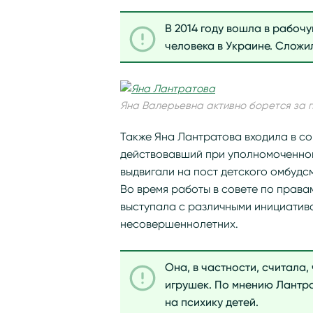
В 2014 году вошла в рабоч
человека в Украине. Сложи
Яна Валерьевна активно борется за 
Также Яна Лантратова входила в со
действовавший при уполномоченном 
выдвигали на пост детского омбудс
Во время работы в совете по прав
выступала с различными инициатива
несовершеннолетних.
Она, в частности, считала,
игрушек. По мнению Лантра
на психику детей.