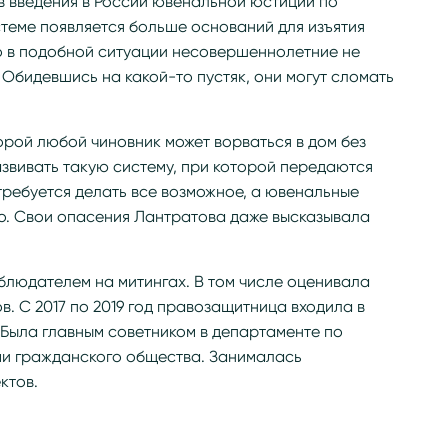
в введения в России ювенальной юстиции по
теме появляется больше оснований для изъятия
что в подобной ситуации несовершеннолетние не
 Обидевшись на какой-то пустяк, они могут сломать
торой любой чиновник может ворваться в дом без
звивать такую систему, при которой передаются
требуется делать все возможное, а ювенальные
о. Свои опасения Лантратова даже высказывала
людателем на митингах. В том числе оценивала
. С 2017 по 2019 год правозащитница входила в
 Была главным советником в департаменте по
ми гражданского общества. Занималась
ктов.