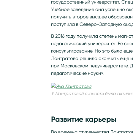
государственный университет. Спе
Учебное заведение она успешно око
получить второе высшее образован
поступила в Северо-Западную ака
В 2016 году получила степень маги
педагогический университет. Ее сп
консультирование. Но это было ещ
Лантратова решила окончить еще и 
при Московском педуниверситете. 
педагогические науки».
У Лантратовой с юности была активн
Развитие карьеры
Во времена студенчества Лантрато