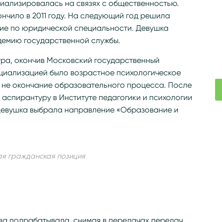
циализировалась на связях с общественностью.
нчило в 2011 году. На следующий год решила
ие по юридической специальности. Девушка
демию государственной службы.
стра, окончив Московский государственный
ециализацией было возрастное психологическое
е не окончание образовательного процесса. После
аспирантуру в Институте педагогики и психологии
Девушка выбрала направление «Образование и
ая гражданская позиция
ва подрабатывала, снимая в передачах передач