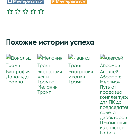
Мне нравится
Мне нравится
Похожие истории успеха
Биография
Биография
Биография
Алексей
Дональда
жены
Иванки
Абрамов:
Трампа
Трампа –
Трамп
Мерлион.
Мелании
Путь от
Трамп
продавца
комплектующи
для ПК до
председателя
совета
директоров
IT-компании
из списков
Forbes