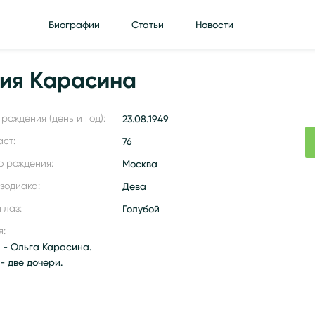
Биографии
Статьи
Новости
рия Карасина
рождения (день и год):
23.08.1949
аст:
76
о рождения:
Москва
 зодиака:
Дева
глаз:
Голубой
я:
 - Ольга Карасина.
- две дочери.
g/wiki/Карасин,_Григорий_Борисович