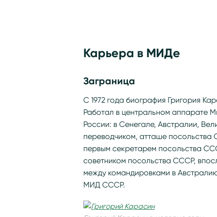
Карьера в МИДе
Заграница
С 1972 года биография Григория Ка
Работал в центральном аппарате М
России: в Сенегале, Австралии, Вел
переводчиком, атташе посольства СС
первым секретарем посольства СССР
советником посольства СССР, впос
между командировками в Австралию
МИД СССР.