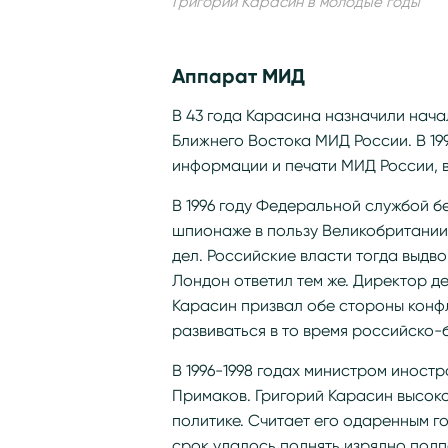
Григорий Карасин в молодые годы
Аппарат МИД
В 43 года Карасина назначили нач
Ближнего Востока МИД России. В 19
информации и печати МИД России, 
В 1996 году Федеральной службой б
шпионаже в пользу Великобритании
дел. Российские власти тогда выдв
Лондон ответил тем же. Директор д
Карасин призвал обе стороны конф
развиваться в то время российско-
В 1996-1998 годах министром иност
Примаков. Григорий Карасин высок
политике. Считает его одаренным г
срок удалось поднять изрядно под