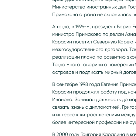
Министерства иностранных дел Рос
Примакова страна не склонилась п
А тогда, в 1996-м, президент Борис
министра Примакова по делам Азиа
Карасин посетил Северную Корею и
межгосударственного договора. Так
реализации плана по развитию эко
Тогда много говорили о намерении
островов и подписать мирный догов
В сентябре 1998 года Евгения Прим
Карасин продолжил работу под нач
Иванова. Занимал должность до мар
связать жизнь с дипломатией, Григ
и интерес к хитросплетениям между
более интересной профессии не су
В 2000 году Григория Карасина в к