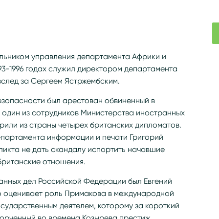
альником управления департамента Африки и
93-1996 годах служил директором департамента
вслед за Сергеем Ястржембским.
езопасности был арестован обвиненный в
 один из сотрудников Министерства иностранных
орили из страны четырех британских дипломатов.
епартамента информации и печати Григорий
ликта не дать скандалу испортить начавшие
британские отношения.
ранных дел Российской Федерации был Евгений
о оценивает роль Примакова в международной
осударственным деятелем, которому за короткий
порченный во времена Козырева престиж