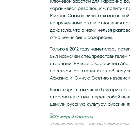
Ключевой заботой для Карасина дол
«оранжевая революция», политик пр
Михаил Саакашвили, отказывавшийс
напряженными стали отношения посл
доказала, что с нами нельзя разго
отношения были разорваны.
Только в 2012 году наметилось пот
был назначен спецпредставителем 
странами. Вместе с Карасиным Аба
соседями. Но в политике к общему 
Абхазию и Южную Осетию независи
Благодаря в том числе Григорию Ка
сторона не ставит перед собой невы
ценили русскую культуру, русский я
Умение слушать – неотъемлемое каче