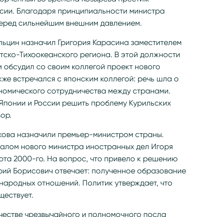
сии. Благодаря принципиальности министра
еред сильнейшим внешним давлением.
 Ельцин назначил Григория Карасина заместителем
тско-Тихоокеанского региона. В этой должности
 обсудил со своим коллегой проект нового
же встречался с японским коллегой: речь шла о
номического сотрудничества между странами.
 Японии и России решить проблему Курильских
ор.
акова назначили премьер-министром страны.
алом нового министра иностранных дел Игоря
та 2000-го. На вопрос, что привело к решению
орий Борисович отвечает: полученное образование
народных отношений. Политик утверждает, что
ществует.
ачестве чрезвычайного и полномочного посла