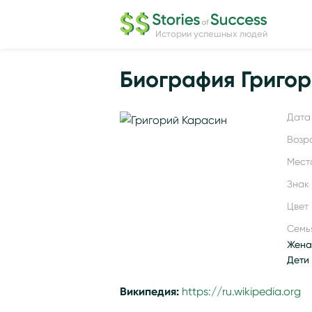
Истории успешных людей
Биография Григо
Дата 
Возр
Мест
Знак
Цвет 
Семь
Жена
Дети 
Википедия:
https://ru.wikipedia.or