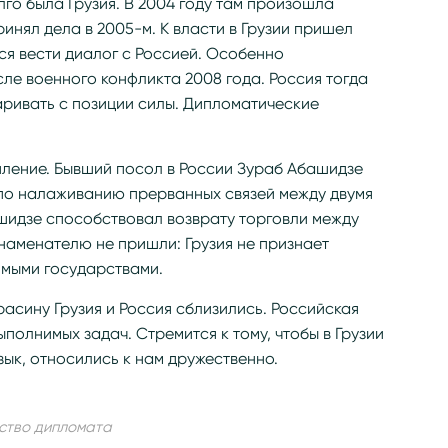
го была Грузия. В 2004 году там произошла
инял дела в 2005-м. К власти в Грузии пришел
я вести диалог с Россией. Особенно
е военного конфликта 2008 года. Россия тогда
варивать с позиции силы. Дипломатические
епление. Бывший посол в России Зураб Абашидзе
по налаживанию прерванных связей между двумя
шидзе способствовал возврату торговли между
знаменателю не пришли: Грузия не признает
мыми государствами.
расину Грузия и Россия сблизились. Российская
полнимых задач. Стремится к тому, чтобы в Грузии
зык, относились к нам дружественно.
ство дипломата