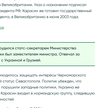
 Великобритании. Указ о назначении подписал
резидента РФ. Карасин же готовил государственный
дента, в Великобританию в июне 2003 года.
трудился статс-секретарем Министерства
ки был заместителем министра. Отвечал за
с Украиной и Грузией.
риходилось защищать интересы Черноморского
й статус Севастополя. Политик убежден, что
 порушили западные политики, Украина же
й Карасин входил в нормандскую группу, следившую
нностей.