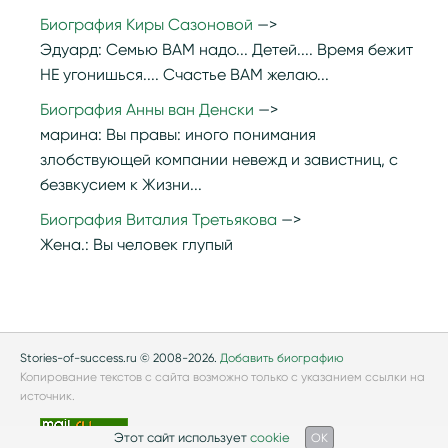
Биография Киры Сазоновой
Эдуард:
Семью ВАМ надо... Детей.... Время бежит
НЕ угонишься.... Счастье ВАМ желаю...
Биография Анны ван Денски
марина:
Вы правы: иного понимания
злобствующей компании невежд и завистниц, с
безвкусием к Жизни...
Биография Виталия Третьякова
Жена.:
Вы человек глупый
Stories-of-success.ru © 2008-2026.
Добавить биографию
Копирование текстов с сайта возможно только с указанием ссылки на
источник.
Этот сайт использует
cookie
OK