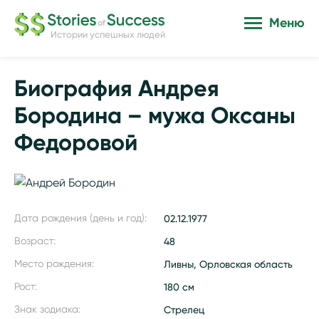
Меню
Истории успешных людей
Биография Андрея
Бородина – мужа Оксаны
Федоровой
Дата рождения (день и год):
02.12.1977
Возраст:
48
Место рождения:
Ливны, Орловская область
Рост:
180 см
Знак зодиака:
Стрелец