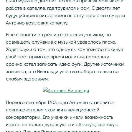
сына музыке с детства. Также он привлёк мальчика к
работе в капелле, где трудился и сам. С десяти лет
будущий композитор помогал отцу, после его смерти
Антонио возглавил капеллу.
Ещё в юности он решил стать священником, но
совмещать служение с музыкой удавалось плохо.
Ходят слухи о том, что однажды композитор покинул
свой пост прямо во время молитвы, поскольку
срочно хотел записать идею фуги. Другие источники
заявляют, что Вивальди ушёл из собора в связи со
слабым здоровьем.
Первого сентября 1703 года Антонио становится
преподавателем скрипки в венецианской
консерватории. Его ученики имели возможность
играть не только духовную, а и обычную, светскую
музыку. Для них Вивальди пишет огромное