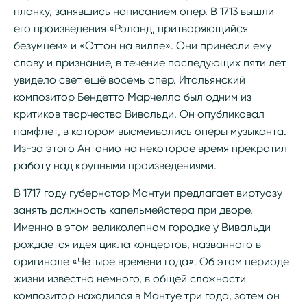
планку, занявшись написанием опер. В 1713 вышли
его произведения «Роланд, притворяющийся
безумцем» и «Оттон на вилле». Они принесли ему
славу и признание, в течение последующих пяти лет
увидело свет ещё восемь опер. Итальянский
композитор Бендетто Марчелло был одним из
критиков творчества Вивальди. Он опубликовал
памфлет, в котором высмеивались оперы музыканта.
Из-за этого Антонио на некоторое время прекратил
работу над крупными произведениями.
В 1717 году губернатор Мантуи предлагает виртуозу
занять должность капельмейстера при дворе.
Именно в этом великолепном городке у Вивальди
рождается идея цикла концертов, названного в
оригинале «Четыре времени года». Об этом периоде
жизни известно немного, в общей сложности
композитор находился в Мантуе три года, затем он