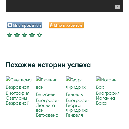
Мне нравится
Мне нравится
Похожие истории успеха
Биография
Биография
Светланы
Иоганна
Биография
Биография
Безродной
Баха
Людвига
Георга
ван
Фридриха
Бетховена
Генделя